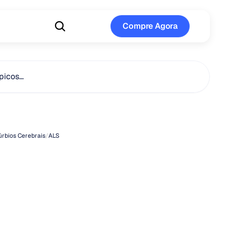
Compre Agora
Compre Agora
ópicos…
mas
da
ELA
úrbios Cerebrais
/
ALS