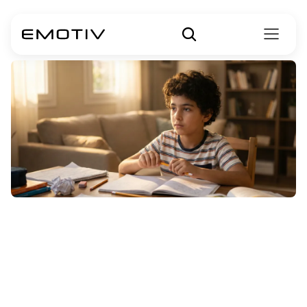
Guia
para
Cadeiras
de
TDAH