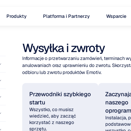
Produkty
Platforma i Partnerzy
Wsparcie
Wysyłka i zwroty
Informacje o przetwarzaniu zamówień, terminach wysy
anulowaniach oraz uprawnieniu do zwrotu. Skorzystaj
odbioru lub zwrotu produktów Emotiv.
Przewodniki szybkiego 
Zaczynają
startu
naszego 
Wszystko, co musisz 
oprogra
wiedzieć, aby zacząć 
Instalacja, p
korzystać z naszego 
podstawowe
sprzętu.
wszystko, c