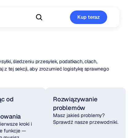
Kup teraz
Kup teraz
łki, śledzeniu przesyłek, podatkach, cłach, 
 z tej sekcji, aby zrozumieć logistykę sprawnego 
c od 
Rozwiązywanie 
problemów
Masz jakieś problemy? 
mowania
Sprawdź nasze przewodniki.
ierwsze kroki i 
 funkcje — 
o musisz 