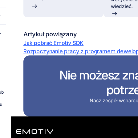
wiedzieć.
Artykuł powiązany
Jak pobrać Emotiv SDK
Rozpoczynanie pracy z programem dewelop
Nie możesz zna
potrz
b 
Nasz zespół wsparcia 
b 