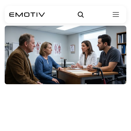
Refina-refina
ALS:
Obat-obatan,