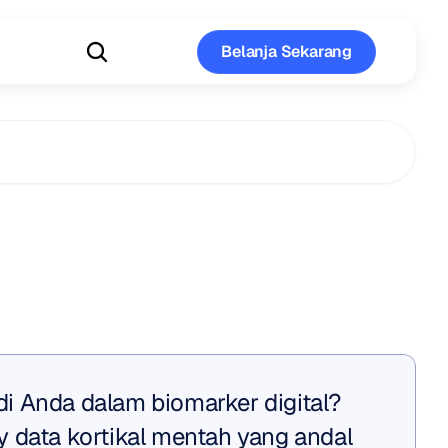
Belanja Sekarang
Belanja Sekarang
rker
Fungsi
&
gsi
Otak
 Anda dalam biomarker digital? 
 data kortikal mentah yang andal 