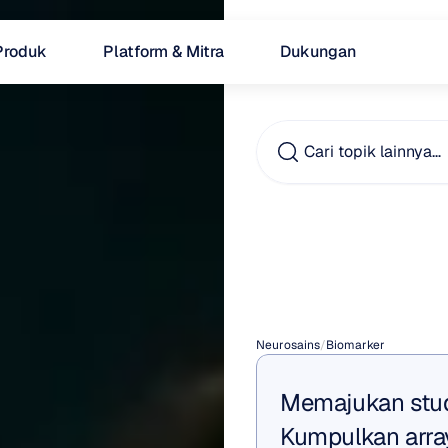
Produk
Platform & Mitra
Dukungan
Cari topik lainnya…
Bioma
Disfun
Neurosains
/
Biomarker
Memajukan studi
Kumpulkan array