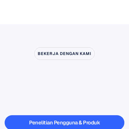
Opsi yang Dapat Dikonfigurasi
Opsi yang Dapat Dikonfigurasi Pengguna:
Tidak ada
BEKERJA DENGAN KAMI
Lihat
apa
yang
mungkin
terjadi
ketika
Ilmu
Saraf
melangkah
keluar
dari
laboratorium
Penelitian Pengguna & Produk