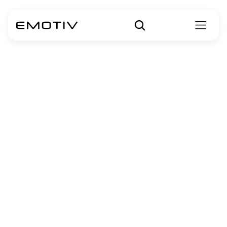
Bandingkan 
Perangkat 
Emotiv
Bandingkan fitur setiap perangkat 
EEG Emotiv
Insight 2
5 - Channel Headset EEG Nirkabel