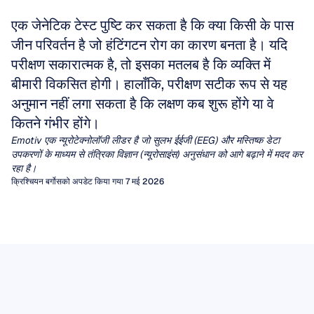
एक जेनेटिक टेस्ट पुष्टि कर सकता है कि क्या किसी के पास 
जीन परिवर्तन है जो हंटिंगटन रोग का कारण बनता है। यदि 
परीक्षण सकारात्मक है, तो इसका मतलब है कि व्यक्ति में 
बीमारी विकसित होगी। हालाँकि, परीक्षण सटीक रूप से यह 
अनुमान नहीं लगा सकता है कि लक्षण कब शुरू होंगे या वे 
कितने गंभीर होंगे।
Emotiv एक न्यूरोटेक्नोलॉजी लीडर है जो सुलभ ईईजी (EEG) और मस्तिष्क डेटा 
उपकरणों के माध्यम से तंत्रिका विज्ञान (न्यूरोसाइंस) अनुसंधान को आगे बढ़ाने में मदद कर 
रहा है।
क्रिश्चियन बर्गोस
को अपडेट किया गया 7 मई 2026
मात्रात्मक ईईजी (qEEG)
ईईजी आर्टिफैक्ट्स (EEG Artifacts)
दशकों से, चिकित्सक मिर्गी या एन्सेफैलोपैथी के निदान के लिए
ईईजी (EEG) रेखाओं के दृश्य निरीक्षण पर निर्भर रहे हैं। फिर
आर्टिफैक्ट्स (अवांछित संकेत) ऐसे अनचाहे सिग्नल्स होते हैं जो
ईईजी म्यू रिदम (EEG Mu Rhythm)
भी अन्य तंत्रिका संबंधी (neurological) और मनोरोग संबंधी
मस्तिष्क द्वारा उत्पन्न नहीं होते हैं, जो इलेक्ट्रोएन्सेफलोग्राम
मस्तिष्क की विभिन्न लय (rhythms) में से एक ने दशकों से
स्थितियों की एक विस्तृत श्रृंखला के लिए, मानव आंख
(EEG) के विजुअल इंटरप्रिटेशन को बिगाड़ सकते हैं और
क्वांटिटेटिव इलेक्ट्रोएन्सेफलोग्राफी (qEEG) कच्चे तरंगरूपों
ईईजी डेटा
तंत्रिका वैज्ञानिकों (neuroscientists) का ध्यान आकर्षित
लगातार, सार्थक पैटर्न निकालने में संघर्ष करती है।
ब्रेन-कंप्यूटर इंटरफेस या मानसिक स्थिति की निगरानी करने
(raw waveforms) को संख्यात्मक विशेषताओं के एक समृद्ध
चाहे आप मिर्गी के लक्षणों के लिए एक रॉ ईईजी (raw EEG)
ईईजी (EEG) डेटा खोपड़ी (स्कैल्प) से मापी गई विद्युत गतिविधि
किया है क्योंकि यह क्रिया (action), धारणा (perception)
वाले एल्गोरिद्म संबंधी विश्लेषणों को खराब कर सकते हैं।
लेख पढ़ें
सेट में परिवर्तित करने वाले सिग्नल प्रोसेसिंग एल्गोरिदम को
ट्रेस को पढ़ रहे हों या किसी मशीन-लर्निंग पाइपलाइन में डेटा