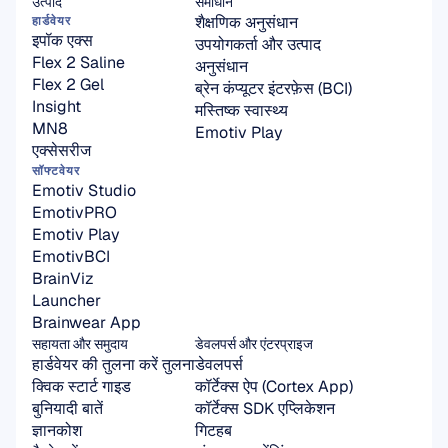
उत्पाद
समाधान
शैक्षणिक अनुसंधान
हार्डवेयर
इपॉक एक्स
उपयोगकर्ता और उत्पाद 
Flex 2 Saline
अनुसंधान
Flex 2 Gel
ब्रेन कंप्यूटर इंटरफ़ेस (BCI)
Insight
मस्तिष्क स्वास्थ्य
MN8
Emotiv Play
एक्सेसरीज
सॉफ्टवेयर
Emotiv Studio
EmotivPRO
Emotiv Play
EmotivBCI
BrainViz
Launcher
Brainwear App
सहायता और समुदाय
डेवलपर्स और एंटरप्राइज
हार्डवेयर की तुलना करें तुलना
डेवलपर्स
क्विक स्टार्ट गाइड
कॉर्टेक्स ऐप (Cortex App)
बुनियादी बातें
कॉर्टेक्स SDK एप्लिकेशन
ज्ञानकोश
गिटहब