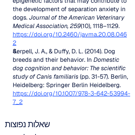
epigenetic factors that may contribute to 
the development of separation anxiety in 
dogs. 
Journal of the American Veterinary 
Medical Association, 259
(10), 1118–1129. 
https://doi.org/10.2460/javma.20.08.046
2
Serpell, J. A., & Duffy, D. L. (2014). Dog 
breeds and their behavior. In 
Domestic 
dog cognition and behavior: The scientific 
study of Canis familiaris
 (pp. 31-57). Berlin, 
Heidelberg: Springer Berlin Heidelberg. 
https://doi.org/10.1007/978-3-642-53994-
7_2
שאלות נפוצות