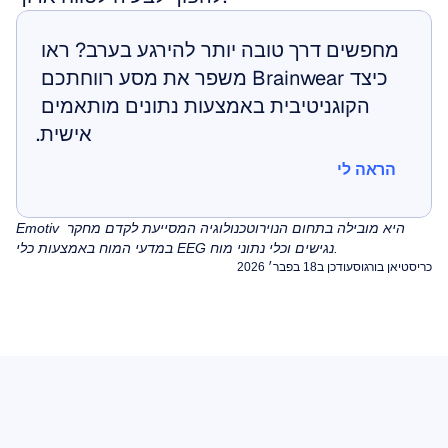
מחפשים דרך טובה יותר להירגע בערב? ראו 
כיצד Brainwear משפר את מסע רווחתכם 
הקוגניטיבית באמצעות נתונים מותאמים 
אישית.
הראה לי
הראה לי
Emotiv היא מובילה בתחום הנוירוטכנולוגיה המסייעת לקדם מחקר 
במדעי המוח באמצעות כלי EEG נגישים וכלי נתוני מוח.
כריסטיאן בורגוס
עודכן ב18 בפבר׳ 2026
ארטיפקטים ב-EEG
ארטיפקטים (הפרעות) הם אותות לא רצויים שאינם
EEG כמותי (qEEG)
מופקים על ידי המוח, אשר עלולים לעוות את הפירוש
במשך עשרות שנים, קלינאים הסתמכו על בדיקה
החזותי של אלקטרואנצפלוגרם (EEG) ולפגוע
חזותית של רישומי EEG כדי לאבחן אפילפסיה או
בניתוחים האלגוריתמיים המניעים ממשקי
בין אם אתם קוראים רישום EEG גולמי לצורך איתור
אנצפלופתיה. עם זאת, עבור מגוון רחב של מצבים
מוח-מחשב או ניטור מצב מנטלי.
סמנים של אפילפסיה ובין אם אתם מזינים נתונים