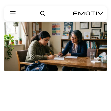
טיפול
בחרדה:
טיפול
קוגניטיבי-התנהגותי