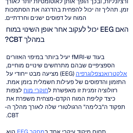
ורציונליות, ובכך הופך אותן לאוטומטיות יותר לאורך 
זמן. תהליך זה יכול להפחית בהדרגה את הסתמכות 
המוח על דפוסים ישנים וחרדתיים.
האם EEG יכול לעקוב אחר אופן השינוי במוח 
במהלך CBT?
בעוד ש-fMRI יעיל ביותר במיפוי האזורים 
הספציפיים שבהם מתרחשים שינויים מוחיים, 
אלקטרואנצפלוגרפיה
 (EEG) מציעה מבט ייחודי על 
התזמון והדפוסים של פעילות חשמלית בזמן אמת. 
רזולוציה זמנית זו מאפשרת ל
חוקרי מוח
 לצפות 
כיצד קליפת המוח הקדם-מצחית משפרת את 
תפקוד ה"בלימה" הרגולטורי שלה לאורך מהלך ה-
CBT. 
תחום מיקוד עיקרי אחד ב
מחקר EEG
 הוא 