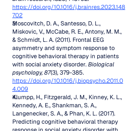
https://doi.org/10.1016/j.brainres.2023.148
702
Moscovitch, D. A., Santesso, D. L., 
Miskovic, V., McCabe, R. E., Antony, M. M., 
& Schmidt, L. A. (2011). Frontal EEG 
asymmetry and symptom response to 
cognitive behavioral therapy in patients 
with social anxiety disorder. 
Biological 
psychology, 87
(3), 379-385. 
https://doi.org/10.1016/j.biopsycho.2011.0
4.009
Klumpp, H., Fitzgerald, J. M., Kinney, K. L., 
Kennedy, A. E., Shankman, S. A., 
Langenecker, S. A., & Phan, K. L. (2017). 
Predicting cognitive behavioral therapy 
response in social anxiety disorder with 