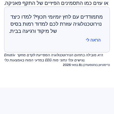
או עזים כמו התסמינים הפיזיים של התקף פאניקה.
מתמודדים עם לחץ יומיומי תכוף? למדו כיצד 
נוירוטכנולוגיה עוזרת לכם למדוד רמות בסיס 
של מיקוד ורגיעה בבית.
הראה לי
הראה לי
Emotiv היא מובילה בתחום הנוירוטכנולוגיה המסייעת לקדם מחקר 
במדעי המוח באמצעות כלי EEG נגישים וכלי נתוני מוח.
כריסטיאן בורגוס
עודכן ב8 במאי 2026
ארטיפקטים ב-EEG
ארטיפקטים (הפרעות) הם אותות לא רצויים שאינם
EEG כמותי (qEEG)
מופקים על ידי המוח, אשר עלולים לעוות את הפירוש
במשך עשרות שנים, קלינאים הסתמכו על בדיקה
החזותי של אלקטרואנצפלוגרם (EEG) ולפגוע
חזותית של רישומי EEG כדי לאבחן אפילפסיה או
בניתוחים האלגוריתמיים המניעים ממשקי
בין אם אתם קוראים רישום EEG גולמי לצורך איתור
אנצפלופתיה. עם זאת, עבור מגוון רחב של מצבים
מוח-מחשב או ניטור מצב מנטלי.
סמנים של אפילפסיה ובין אם אתם מזינים נתונים
נוירולוגיים ופסיכיאטריים אחרים, העין האנושית
התמרת קוסינוס בדידה
אלקטרואנצפלוגרפיה כמותית (qEEG) נכנסת לפער