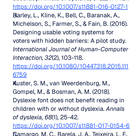
https://doi.org/10.1007/s11881-016-0127-1
Harley, L., Kline, K., Bell, C., Baranak, A., 
Michelson, S., Farmer, S., & Fain, B. (2016). 
Designing usable voting systems for 
voters with hidden barriers: A pilot study. 
International Journal of Human-Computer 
Interaction, 32
(2), 103-118. 
https://doi.org/10.1080/10447318.2015.111
6759
Kuster, S. M., van Weerdenburg, M., 
Gompel, M., & Bosman, A. M. (2018). 
Dyslexie font does not benefit reading in 
children with or without dyslexia. 
Annals 
of dyslexia, 68
(1), 25-42. 
https://doi.org/10.1007/s11881-017-0154-6
Camargo, M. C., Barela, J. A., Teixeira, L. F., 