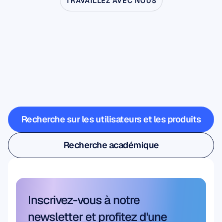
TRAVAILLEZ AVEC NOUS
Découvrez
ce
qui
devient
possible
quand
les
neurosciences
sortent
du
laboratoire
Recherche sur les utilisateurs et les produits
Recherche sur les utilisateurs et les produits
Recherche académique
Recherche académique
Inscrivez-vous à notre 
newsletter et profitez d'une 