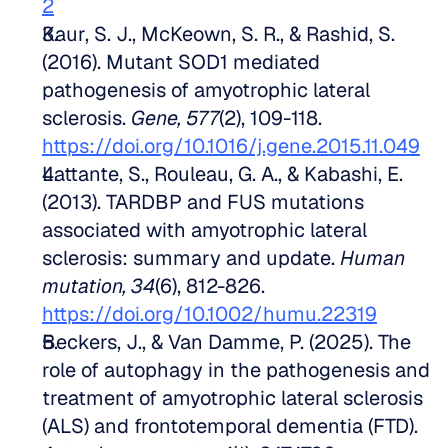
2
Kaur, S. J., McKeown, S. R., & Rashid, S. 
(2016). Mutant SOD1 mediated 
pathogenesis of amyotrophic lateral 
sclerosis. 
Gene, 577
(2), 109-118. 
https://doi.org/10.1016/j.gene.2015.11.049
Lattante, S., Rouleau, G. A., & Kabashi, E. 
(2013). TARDBP and FUS mutations 
associated with amyotrophic lateral 
sclerosis: summary and update. 
Human 
mutation, 34
(6), 812-826. 
https://doi.org/10.1002/humu.22319
Beckers, J., & Van Damme, P. (2025). The 
role of autophagy in the pathogenesis and 
treatment of amyotrophic lateral sclerosis 
(ALS) and frontotemporal dementia (FTD). 