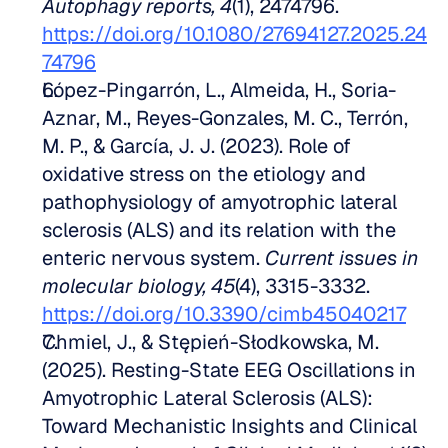
Autophagy reports, 4
(1), 2474796. 
https://doi.org/10.1080/27694127.2025.24
74796
López-Pingarrón, L., Almeida, H., Soria-
Aznar, M., Reyes-Gonzales, M. C., Terrón, 
M. P., & García, J. J. (2023). Role of 
oxidative stress on the etiology and 
pathophysiology of amyotrophic lateral 
sclerosis (ALS) and its relation with the 
enteric nervous system. 
Current issues in 
molecular biology, 45
(4), 3315-3332. 
https://doi.org/10.3390/cimb45040217
Chmiel, J., & Stępień-Słodkowska, M. 
(2025). Resting-State EEG Oscillations in 
Amyotrophic Lateral Sclerosis (ALS): 
Toward Mechanistic Insights and Clinical 