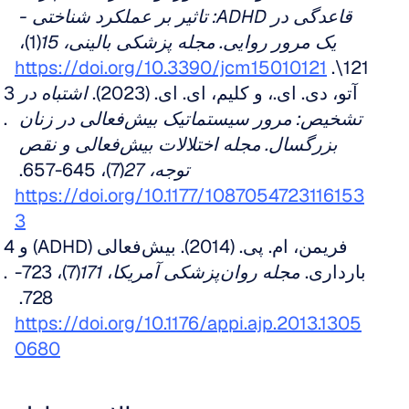
قاعدگی در ADHD: تاثیر بر عملکرد شناختی - 
یک مرور روایی. مجله پزشکی بالینی، 15
(1)، 
https://doi.org/10.3390/jcm15010121
121\. 
آتو، دی. ای.، و کلیم، ای. ای. (2023). 
اشتباه در 
تشخیص: مرور سیستماتیک بیش‌فعالی در زنان 
بزرگسال. مجله اختلالات بیش‌فعالی و نقص 
توجه، 27
(7)، 645-657. 
https://doi.org/10.1177/1087054723116153
3
فریمن، ام. پی. (2014). بیش‌فعالی (ADHD) و 
بارداری. 
مجله روان‌پزشکی آمریکا
، 
171
(7)، 723-
728. 
https://doi.org/10.1176/appi.ajp.2013.1305
0680