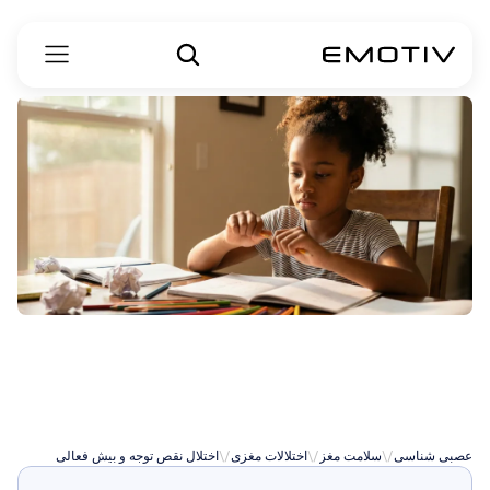
علائم
ADHD
در
زنان
عصبی شناسی
\/
سلامت مغز
\/
اختلالات مغزی
\/
اختلال نقص توجه و بیش فعالی