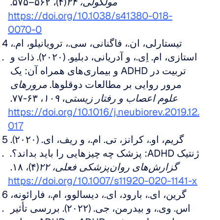
مولکولی، ۲۴
(۴)، ۵۶۲–۵۷۵. 
https://doi.org/10.1038/s41380-018-
0070-0
تیستارلی، ان.، فاگنانی، سی.، ترویانیلو، ام.، 
استازی، ام. اِی.، و آدریانی، دبلیو. (۲۰۲۰). ذات و 
تربیت در ADHD و بیماری‌های همراه آن: یک 
مرور روایی بر مطالعات دوقلوها. 
مرورهای 
علوم اعصاب و رفتار زیستی
، 
۱۰۹
، ۶۳-۷۷. 
https://doi.org/10.1016/j.neubiorev.2019.12.
017
گریم، او.، کرانز، تی. ام.، و ریف، ای. (۲۰۲۰). 
ژنتیک ADHD: پزشک چه چیزهایی را باید بداند؟. 
گزارش‌های روان‌پزشکی فعلی، ۲۲
(۴)، ۱۸. 
https://doi.org/10.1007/s11920-020-1141-x
گرین، ای.، بارود، ای.، دیسالوو، ام.، فارائونه، 
اس. وی.، و بیدرمن، جی. (۲۰۲۲). بررسی تأثیر 