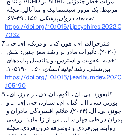
نمرات خطر چندژنی ADHD بر ADHD و نتایج 
مرتبط: یک مرور سیستماتیک و متاآنالیز. 
مجله 
تحقیقات روان‌پزشکی
، 
۱۵۵
، ۴۹-۶۷. 
https://doi.org/10.1016/j.jpsychires.2022.0
7.032
فیتزجرالد، ای.، هور، کی.، و دریک، ای. جی. 
(۲۰۲۰). تأثیرات مادر بر رشد مغز جنین: نقش 
تغذیه، عفونت و استرس، و پتانسیل پیامدهای 
بین‌نسلی. 
رشد اولیه انسان، ۱۵۰
، ۱۰۵۱۹۰. 
https://doi.org/10.1016/j.earlhumdev.2020
.105190
کلیفورد، بی. ان.، اگوم، ان. دی.، راجرز، ای.، 
پورتر، سی. ال.، گیل، ام.، شپارد، جی. اِی.، ... و 
جونز، بی. ال. (۲۰۲۴). علائم افسردگی مادران و 
پدران در طی چهار سال پس از زایمان: بررسی 
روابط بین‌فردی و دوطرفه درون‌فردی. 
مجله 