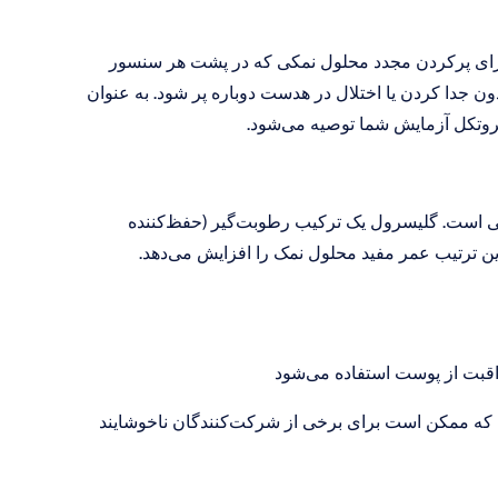
هدست EPOC X دارای ویژگی راحتی است: سوراخ‌های کوچک برای پرکردن مجدد محلول نمکی که در پشت هر سنسور 
قرار دارد. این امکان را می‌دهد که محلول نمکی در حین جلسه بدون جدا کردن یا اختلال در هدست دوباره پر شود. به عنوان 
روش موثر دیگر، مخلوط کردن 5–15٪ گلیسرول در محلول نمکی است. گلیسرول یک ترکیب رطوبت‌گیر (حفظ‌کننده 
با این حال، آگاه باشید که گلیسرول دارای بافت کمی چرب است که ممکن است برای برخی از شرکت‌کنندگان ناخوشایند 