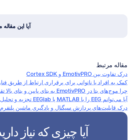
آیا این مقاله م
مقاله مرتبط
درک تفاوت بین EmotivPRO و Cortex SDK
کمک به افراد با ناتوانی برای برقراری ارتباط از طریق فناوری IV
چرا موج‌های بتا در EmotivPRO به بتای پایین و بتای بالا تقسیم می‌شوند، در حالی که دیگران اینطور نیستند؟
آیا می‌توانم EEG را با MATLAB یا EEGlab تجزیه و تحلیل کنم؟
درک قابلیت‌های پردازش سیگنال و یادگیری ماشین پلتفرم EmotivBCI
آیا چیزی که نیاز دارید را