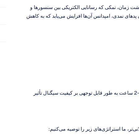
برای مثال، اگر از Flex Saline یا Epoc X استفاده می‌کنید، با گذشت زمان، نمکی که رسانایی الکتریکی بین سنسورها و 
پوست سر را حفظ می‌کند، شروع به تبخیر می‌کند. با خشک شدن پدهای نمدی، امپدانس آن‌ها افزایش می‌یابد که به کاهش 
تحت شرایط معمولی داخلی، تبخیر محلول نمک می‌تواند پس از 1-2 ساعت به طور قابل توجهی بر کیفیت سیگنال تأثیر 