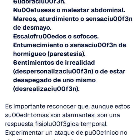
Sudoraciu00f3n.
Nu00e1useas o malestar abdominal.
Mareos, aturdimiento o sensaciu00f3n 
de desmayo.
Escalofru00edos o sofocos.
Entumecimiento o sensaciu00f3n de 
hormigueo (parestesia).
Sentimientos de irrealidad 
(despersonalizaciu00f3n) o de estar 
desapegado de uno mismo 
(desrealizaciu00f3n).
Es importante reconocer que, aunque estos 
su00edntomas son alarmantes, son una 
respuesta fisiolu00f3gica temporal. 
Experimentar un ataque de pu00e1nico no 