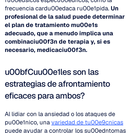
fu00edsicos especu00edficos, como la 
frecuencia cardu00edaca ru00e1pida. 
Un 
profesional de la salud puede determinar 
el plan de tratamiento mu00e1s 
adecuado, que a menudo implica una 
combinaciu00f3n de terapia y, si es 
necesario, medicaciu00f3n.
u00bfCuu00e1les son las 
estrategias de afrontamiento 
eficaces para ambos?
Al lidiar con la ansiedad o los ataques de 
pu00e1nico, una 
variedad de tu00e9cnicas
puede ayudar a controlar los su00edntomas 