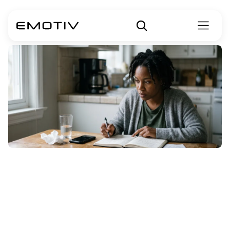
Ataque
de
pánico
vs.
ataque
de
ansiedad