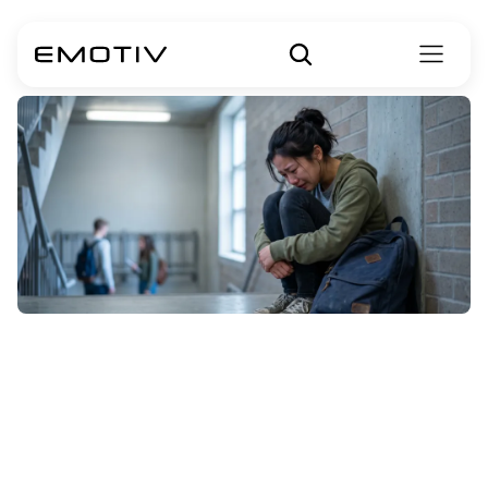
¿Qué
hacer
después
de
un
ataque
de