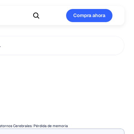
Compra ahora
Compra ahora
…
nismos
de
a
de
memoria
o
plazo
stornos Cerebrales
/
Pérdida de memoria