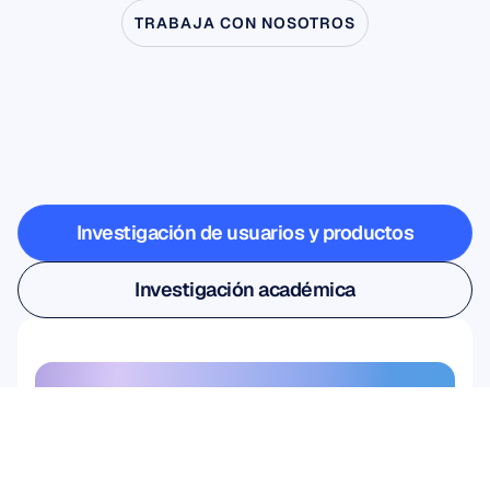
TRABAJA CON NOSOTROS
Vea
lo
que
es
posible
cuando
la
neurociencia
sale
del
laboratorio
Investigación de usuarios y productos
Investigación de usuarios y productos
Investigación académica
Investigación académica
Regístrate en nuestro boletín y 
obtén un 10% de descuento
No se lo pierda: suscríbase hoy 