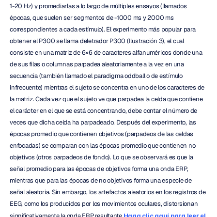
1-20 Hz) y promediarlas a lo largo de múltiples ensayos (llamados 
épocas, que suelen ser segmentos de -1000 ms y 2000 ms 
correspondientes a cada estímulo). El experimento más popular para 
obtener el P300 se llama deletrador P300 (Ilustración 3), el cual 
consiste en una matriz de 6×6 de caracteres alfanuméricos donde una 
de sus filas o columnas parpadea aleatoriamente a la vez en una 
secuencia (también llamado el paradigma oddball o de estímulo 
infrecuente) mientras el sujeto se concentra en uno de los caracteres de 
la matriz. Cada vez que el sujeto ve que parpadea la celda que contiene 
el carácter en el que se está concentrando, debe contar el número de 
veces que dicha celda ha parpadeado. Después del experimento, las 
épocas promedio que contienen objetivos (parpadeos de las celdas 
enfocadas) se comparan con las épocas promedio que contienen no 
objetivos (otros parpadeos de fondo). Lo que se observará es que la 
señal promedio para las épocas de objetivos forma una onda ERP, 
mientras que para las épocas de no objetivos forma una especie de 
señal aleatoria. Sin embargo, los artefactos aleatorios en los registros de 
EEG, como los producidos por los movimientos oculares, distorsionan 
significativamente la onda ERP resultante.
Haga clic aquí para leer el 