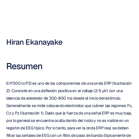
Nuri
Djavit
Actualizado
el
5
ene
2015
Hiran Ekanayake
Resumen
El P300 (o P3) es uno de los componentes de una onda ERP (Ilustración 
2). Consiste en una deflexión positiva en el voltaje (2-5 μV) con una 
latencia de alrededor de 300-600 ms desde el inicio del estímulo. 
Generalmente se mide colocando electrodos que cubren las regiones Fz, 
Cz y Pz (Ilustración 1). Dado que la fuerza de una señal ERP es muy baja, 
por lo general se encuentra oculta dentro del ruido y no es visible en un 
registro de EEG típico. Por lo tanto, para ver la onda ERP real, se deben 
filtrar las señales de EEG con un filtro de paso de banda (típicamente de 