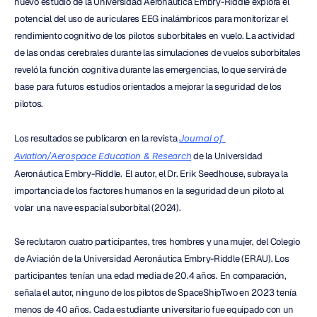
nuevo estudio de la Universidad Aeronáutica Embry-Riddle explora el 
potencial del uso de auriculares EEG inalámbricos para monitorizar el 
rendimiento cognitivo de los pilotos suborbitales en vuelo. La actividad 
de las ondas cerebrales durante las simulaciones de vuelos suborbitales 
reveló la función cognitiva durante las emergencias, lo que servirá de 
base para futuros estudios orientados a mejorar la seguridad de los 
pilotos.
Los resultados se publicaron en la revista 
Journal of 
Aviation/Aerospace Education & Research
 de la Universidad 
Aeronáutica Embry-Riddle
.
 El autor, el Dr. Erik Seedhouse, subraya la 
importancia de los factores humanos en la seguridad de un piloto al 
volar una nave espacial suborbital (2024).
Se reclutaron cuatro participantes, tres hombres y una mujer, del Colegio 
de Aviación de la Universidad Aeronáutica Embry-Riddle (ERAU). Los 
participantes tenían una edad media de 20.4 años. En comparación, 
señala el autor, ninguno de los pilotos de SpaceShipTwo en 2023 tenía 
menos de 40 años. Cada estudiante universitario fue equipado con un 