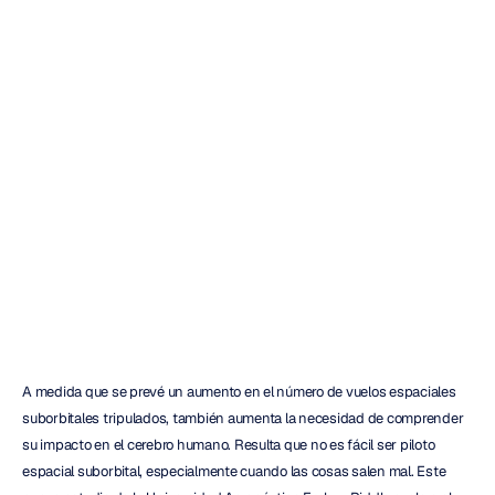
El
EEG
revela
el
estrés
de
ser
un
piloto
espacial
suborbital
Heidi
Duran
Actualizado
el
6
feb
2024
A medida que se prevé un aumento en el número de vuelos espaciales 
suborbitales tripulados, también aumenta la necesidad de comprender 
su impacto en el cerebro humano. Resulta que no es fácil ser piloto 
espacial suborbital, especialmente cuando las cosas salen mal. Este 