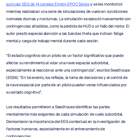
auricular EEG de 14 canales Emotiv EPOC Series
 y se les monitorizó 
mientras realizaban una serie de simulaciones de vuelo en condiciones 
normales diurnas y nocturnas. La simulación se ejecutó nuevamente con 
contingencias añadidas, como la pérdida de HUD o un fallo del motor. El 
autor prestó especial atención a las bandas theta que indican fatiga 
mental y carga de trabajo mental durante cada sesión.
“El estado cognitivo de un piloto es un factor significativo que puede 
afectar su rendimiento al volar una nave espacial suborbital, 
especialmente al reaccionar ante una contingencia”, escribe Seedhouse 
(2024). “En tal evento, los reflejos, la toma de decisiones y el control de 
la nave espacial por parte de un piloto pueden verse influenciados por 
su estado cognitivo”.
Los resultados permitieron a Seedhouse identificar las partes 
mentalmente más exigentes de cada simulación de vuelo suborbital. 
Demostraron la importancia del EEG contextual en la investigación de 
factores humanos, especialmente en el entrenamiento de 
contingencias.