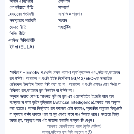
আইনি ও নিরাপত্তা
কোম্পানি
গোপনীয়তা নীতি
সম্পর্কে
ব্যবহারের শর্তাবলী
সামাজিক প্রভাব
সদস্যতার শর্তাবলী
সংবাদ
ফেরত নীতি
প্যাটেন্টস
শিপিং নীতি
ক্লাউড সিকিউরিটি
ইউলা (EULA)
*দাবীত্যাগ – Emotiv পণ্যগুলি কেবল গবেষণা অ্যাপ্লিকেশন এবং ব্যক্তিগত ব্যবহারের 
জন্য উদ্দিষ্ট। আমাদের পণ্যগুলি ইইউ নির্দেশিকা 93/42/EEC-তে সংজ্ঞায়িত 
মেডিকেল ডিভাইস হিসাবে বিক্রি করা হয় না। আমাদের পণ্যগুলি কোনও রোগ নির্ণয় বা 
চিকিত্সার জন্য ব্যবহারের জন্য ডিজাইন বা উদ্দিষ্ট নয়।
অনুবাদ সংক্রান্ত ঘোষণা: আপনার সুবিধার জন্য এই ওয়েবসাইটের ইংরেজি বাদে অন্য 
সংস্করণের ভাষা কৃত্রিম বুদ্ধিমত্তা (Artificial Intelligence) ব্যবহার করে অনুবাদ 
করা হয়েছে। আমরা নির্ভুলতার জন্য যথাসাধ্য চেষ্টা করলেও, স্বয়ংক্রিয় অনুবাদে কিছু ত্রুটি 
বা সূক্ষ্মতম পার্থক্য থাকতে পারে যা মূল লেখার সাথে নাও মিলতে পারে। সবচেয়ে নির্ভুল 
তথ্যের জন্য, অনুগ্রহ করে এই সাইটের ইংরেজি সংস্করণটি দেখুন।
আপনার গোপনীয়তার পছন্দ (কুকি সেটিংস)
আমার ব্যক্তিগত তথ্য বিক্রি করবেন না