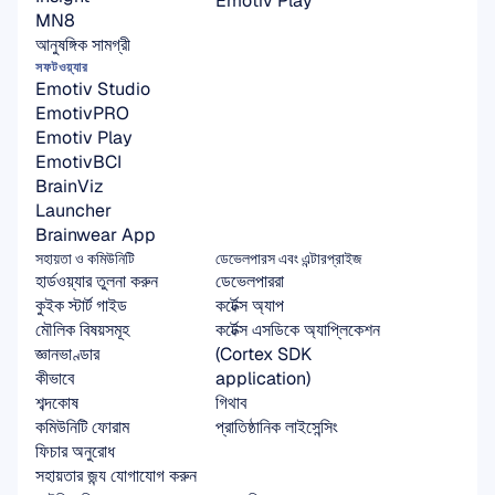
Emotiv Play
MN8
আনুষঙ্গিক সামগ্রী
সফটওয়্যার
Emotiv Studio
EmotivPRO
Emotiv Play
EmotivBCI
BrainViz
Launcher
Brainwear App
সহায়তা ও কমিউনিটি
ডেভেলপারস এবং এন্টারপ্রাইজ
হার্ডওয়্যার তুলনা করুন
ডেভেলপাররা
কুইক স্টার্ট গাইড
কর্টেক্স অ্যাপ
মৌলিক বিষয়সমূহ
কর্টেক্স এসডিকে অ্যাপ্লিকেশন 
জ্ঞানভাণ্ডার
(Cortex SDK 
কীভাবে
application)
শব্দকোষ
গিথাব
কমিউনিটি ফোরাম
প্রাতিষ্ঠানিক লাইসেন্সিং
ফিচার অনুরোধ
সহায়তার জন্য যোগাযোগ করুন