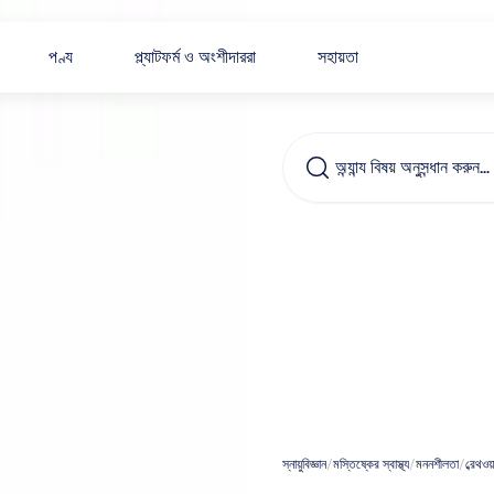
পণ্য
প্ল্যাটফর্ম ও অংশীদাররা
সহায়তা
অন্যান্য বিষয় অনুসন্ধান করুন…
শ্বাসপ্রশ
মস্তিষ্ক
করে
স্নায়ুবিজ্ঞান
/
মস্তিষ্কের স্বাস্থ্য
/
মননশীলতা
/
ব্রেথওয়