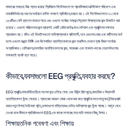
বাজারের সবচেয়ে উচ্চ স্তরে রয়েছে প্রিমিয়াম সিস্টেমগুলো যা প্রাথমিকভাবে ক্লিনিকাল পরিবেশে এবং 
তদারকিনির্ভর বড় ধরণের অর্থায়নে চালিত গবেষণা প্রতিষ্ঠানে ব্যবহৃত হয়। এই সিস্টেমগুলোতে ৩২ থেকে 
২৫৬টিরও বেশি চ্যানেল থাকতে পারে এবং এগুলো সর্বোচ্চ সম্ভাব্য সিগন্যাল বিশ্বস্ততার জন্য ডিজাইন করা 
হয়েছে। এগুলো পরিচালনার জন্য প্রায়শই একটি ডেডিকেটেড ল্যাব সেটআপ এবং প্রযুক্তিগত দক্ষতার 
প্রয়োজন হয়। যদিও এই ডিভাইসগুলো অবিশ্বাস্যভাবে শক্তিশালী, তবে এগুলোর খরচ এবং জটিলতার অর্থ 
হলো এগুলো অত্যন্ত নির্দিষ্ট এবং বিশেষায়িত অ্যাপ্লিকেশনের জন্য সংরক্ষিত যেখানে সূক্ষ্ম বিবরণ সর্বোচ্চ 
অগ্রাধিকার। বেশিরভাগ ব্যবসায়িক অ্যাপ্লিকেশনের জন্য, সহজলভ্য এবং গবেষণা-মানের হেডসেটগুলোর 
সক্ষমতাই যথেষ্ট হতে পারে।
কীভাবে ব্যবসাগুলো EEG প্রযুক্তি ব্যবহার করছে?
EEG প্রযুক্তি ল্যাবরেটরি ছাড়িয়ে অনেক দূরে এগিয়ে গেছে এবং বিভিন্ন শিল্প জুড়ে ব্যবহারিক ও উদ্ভাবনী 
অ্যাপ্লিকেশন খুঁজে পেয়েছে। গ্রাহকের আচরণ বোঝা থেকে শুরু করে প্রযুক্তির সাথে মানুষের ইন্টারঅ্যাক্ট 
করার নতুন উপায় তৈরি করা পর্যন্ত, ব্যবসাগুলো মস্তিষ্কের ডেটায় অবিশ্বাস্য মূল্য খুঁজে পাচ্ছে। আসুন দেখে 
নেওয়া যাক কীভাবে প্রতিষ্ঠানগুলো EEG-কে কাজে লাগাচ্ছে তার অতি সাধারণ কিছু উপায়।
শিক্ষায়তনিক গবেষণা এবং শিক্ষায়