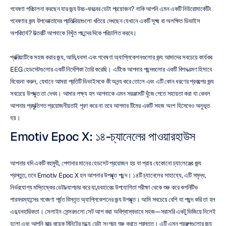
গবেষণা পরিচালনা করছেন যার জন্য উচ্চ-ঘনত্বের ডেটা প্রয়োজন? নাকি আপনি এমন একটি নিউরোমার্কেটিং 
গবেষণার জন্য উপভোক্তাদের প্রতিক্রিয়াগুলো খতিয়ে দেখছেন যেখানে একটি সূক্ষ্ম বা অলক্ষিত ডিভাইস 
অপরিহার্য? উত্তরটি আপনাকে নিখুঁত পছন্দের দিকে পরিচালিত করবে।
প্রক্রিয়াটিকে সহজ করার জন্য, আমি ব্যবসা এবং গবেষণা অ্যাপ্লিকেশনগুলোর জন্য আমাদের সবচেয়ে কার্যকর 
EEG হেডসেটগুলোর একটি নির্দেশিকা তৈরি করেছি। এটিকে আপনার পছন্দগুলোর একটি বিশদ ভ্রমণ হিসাবে 
বিবেচনা করুন, যেখানে আমরা প্রতিটি ডিভাইসকে কী অনন্য করে তোলে এবং এটি কোন ধরণের প্রকল্পের জন্য 
সবচেয়ে উপযুক্ত তা দেখব। আমার লক্ষ্য হল আপনাকে এমন সরঞ্জামটি খুঁজে পেতে সহায়তা করা যা কেবল 
আপনার প্রযুক্তিগত প্রয়োজনীয়তাই পূরণ করে না তবে আপনার টিমের একটি সহজ অংশ হিসেবেও অনুভূত 
হয়।
Emotiv Epoc X: ১৪-চ্যানেলের পাওয়ারহাউস
আপনার যদি একটি বহুমুখী, পেশাদার মানের হেডসেট প্রয়োজন হয় যা প্রায় যেকোনো চ্যালেঞ্জের জন্য 
প্রস্তুত, তবে Emotiv Epoc X হল আপনার উপযুক্ত পছন্দ। ১৪টি চ্যানেলের সাহায্যে, এটি সমৃদ্ধ, 
নির্ভরযোগ্য মস্তিষ্কের ডেটা ক্যাপচার করে যা ব্যবহারের উপযোগিতা পরীক্ষা থেকে শুরু করে কগনিটিভ 
পারফরম্যান্সের গবেষণা পর্যন্ত বিস্তৃত অ্যাপ্লিকেশনের জন্য উপযুক্ত। আমি সবচেয়ে বেশি যা পছন্দ করি তা হল 
এর ব্যবহারিকতা। সেলাইন সেন্সরগুলো সেট আপ করা অবিশ্বাস্যভাবে সহজ—সরাসরি একটু ভিজিয়ে নিলেই 
হলো এবং আপনি মাত্র কয়েক মিনিটের মধ্যে ডেটা সংগ্রহ শুরু করতে প্রস্তুত। এটি এমন প্রকল্পগুলোর জন্য 