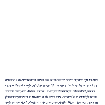
ব্যবসায়ের
জন্য
সেরা
ইইজি
(EEG)
হেডসেট:
ক্রেতার
নির্দেশিকা
ডুওং
ট্রান
সর্বশেষ
আপডেট
২৮
নভে,
২০২৫
আপনি যখন একটি পেশাদার ক্যামেরা কিনছেন, তখন আপনি কেবল বডি কিনছেন না; আপনি লেন্স, সফ্টওয়্যার 
এবং সাপোর্টের একটি সম্পূর্ণ ইকোসিস্টেমের পেছনে বিনিয়োগ করছেন। ইইজি প্রযুক্তির ক্ষেত্রেও এটি সত্য। 
হেডসেটটি নিজেই কেবল প্রাথমিক পর্যায় মাত্র। যা সেই সরাসরি মস্তিষ্কের ডেটাকে কার্যকরী ব্যবসায়িক 
বুদ্ধিমত্তায় রূপান্তর করে তা হল সফ্টওয়্যার যা এটি বিশ্লেষণ করে, ডেভেলপার টুল যা কাস্টম ইন্টিগ্রেশনের 
অনুমতি দেয় এবং সাপোর্ট নেটওয়ার্ক যা আপনাকে চ্যালেঞ্জগুলো কাটিয়ে উঠতে সহায়তা করে। ব্যবসার জন্য 