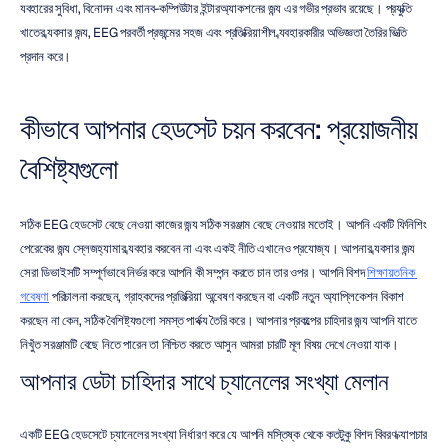
ব্যবহারের সুবিধা, বিনোদন এবং মানব-কম্পিউটার ইন্টারঅ্যাকশনের জন্য এর গভীর প্রভাব রয়েছে। প্রযুক্তি 
খাতের ব্যবসার জন্য, EEG পরবর্তী প্রজন্মের সহজ এবং প্রতিক্রিয়াশীল ব্যবহারকারীর অভিজ্ঞতা তৈরির ভিত্তি 
প্রদান করে।
কীভাবে আপনার হেডসেট চয়ন করবেন: প্রয়োজনীয় 
বৈশিষ্ট্যগুলো
সঠিক EEG হেডসেট বেছে নেওয়া কাজের জন্য সঠিক সরঞ্জাম বেছে নেওয়ার মতোই। আপনি একটি ফিনিশিং 
পেরেকের জন্য স্লেজহ্যামার ব্যবহার করবেন না এবং একই নীতি এখানেও প্রযোজ্য। আপনার ব্যবসার জন্য 
সেরা ডিভাইসটি সম্পূর্ণভাবে নির্ভর করে আপনি কী সম্পন্ন করতে চান তার ওপর। আপনি বিশদ 
শিক্ষায়তনিক 
গবেষণা
 পরিচালনা করছেন, গ্রাহকদের প্রতিক্রিয়া অন্বেষণ করছেন বা একটি নতুন অ্যাপ্লিকেশন বিকাশ 
করছেন না কেন, সঠিক বৈশিষ্ট্যগুলো সমস্ত পার্থক্য তৈরি করে। আপনার প্রকল্পের চাহিদার জন্য আপনি যাতে 
নিখুঁত সরঞ্জামটি বেছে নিতে পারেন তা নিশ্চিত করতে আসুন আমরা চারটি মূল বিষয় দেখে নেওয়া যাক।
আপনার ডেটা চাহিদার সাথে চ্যানেলের সংখ্যা মেলান
একটি EEG হেডসেটে চ্যানেলের সংখ্যা নির্ধারণ করে যে আপনি মস্তিষ্ক থেকে কতটুকু বিশদ বিবরণ ক্যাপচার 