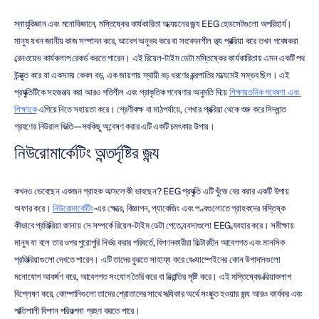
স্নায়ুবিজ্ঞান এবং মনোবিজ্ঞানে, মস্তিষ্কের কার্যকারিতা অধ্যয়নের জন্য EEG হেডসেটগুলো অপরিহার্য। 
মানুষ যখন জ্ঞানীয় কাজ সম্পাদন করে, আবেগ অনুভব করে বা সংবেদনশীল তথ্য প্রক্রিয়া করে তখন গবেষকরা 
ব্রেনওয়েভ কার্যকলাপ রেকর্ড করতে পারেন। এই রিয়েল-টাইম ডেটা মস্তিষ্কের কার্যকারিতায় এমন একটি পথ 
উন্মুক্ত করে যা একসময় কেবল বড়, এক জায়গায় স্থায়ী বড় ধরণের যন্ত্রপাতির মাধ্যমেই সম্ভব ছিল। এই 
প্রযুক্তিটিকে সহজলভ্য করা আরও গতিশীল এবং প্রাকৃতিক গবেষণার অনুমতি দিয়ে 
শিক্ষায়তনিক গবেষণা এবং 
শিক্ষাকে
 এগিয়ে নিতে সহায়তা করে। শ্রেণীকক্ষ বা মাঠপর্যায়ে, শেখার প্রক্রিয়া থেকে শুরু করে সিদ্ধান্ত 
গ্রহণের নিউরাল ভিত্তি—সবকিছু অন্বেষণ করার এটি একটি চমৎকার উপায়।
নিউরোমার্কেটিং অন্তর্দৃষ্টির জন্য
কখনও ভেবেছেন একজন গ্রাহক 
আসলে
 কী ভাবছেন? EEG প্রযুক্তি এটি খুঁজে বের করার একটি উপায় 
অফার করে। 
নিউরোমার্কেটিং
-এর ক্ষেত্রে, বিজ্ঞাপন, প্যাকেজিং এবং পণ্যগুলোতে গ্রাহকদের মস্তিষ্ক 
কীভাবে প্রতিক্রিয়া জানায় সে সম্পর্কে রিয়েল-টাইম ডেটা পেতে ব্যবসাগুলো EEG ব্যবহার করে। সমীক্ষায় 
মানুষ যা বলে তার ওপর পুরোপুরি নির্ভর করার পরিবর্তে, বিপণনকারীরা ফিল্টারহীন আবেগগত এবং মানসিক 
প্রতিক্রিয়াগুলো দেখতে পারেন। এটি তাদের বুঝতে সাহায্য করে যে ক্যাম্পেইনের কোন উপাদানগুলো 
মনোযোগ আকর্ষণ করে, আবেগগত সংযোগ তৈরি করে বা বিভ্রান্তির সৃষ্টি করে। এই মস্তিষ্কের ক্রিয়াকলাপ 
বিশ্লেষণ করে, কোম্পানিগুলো তাদের শ্রোতাদের সাথে সত্যিকার অর্থে সংযুক্ত হওয়ার জন্য আরও কার্যকর এবং 
শক্তিশালী বিপণন পরিকল্পনা গ্রহণ করতে পারে।