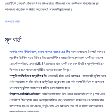
সেরা ইইজি হেডসেট খোঁজার অর্থ হল হার্ডওয়্যারের বাইরে দেখা এবং একটি সফল বাস্তবায়নের জন্য 
আপনার যা প্রয়োজন তা নিশ্চিত করতে সম্পূর্ণ প্যাকেজটি মূল্যায়ন করা।
পণ্যগুলো দেখুন
মূল বার্তা
আপনার লক্ষ্য নির্ধারণ করুন, তারপর আপনার সরঞ্জাম বেছে নিন
: আপনার প্রকল্পের উদ্দেশ্যই আপনার 
প্রাথমিক নির্দেশিকা হওয়া উচিত। উচ্চ-রেজোলিউশন একাডেমিক গবেষণার জন্য একটি ৩২-চ্যানেল 
হেডসেট অপরিহার্য, যেখানে MN8 ইয়ারবাডের মতো একটি ২-চ্যানেল ডিভাইস প্রাকৃতিক পরিবেশে 
বিচক্ষণতার সাথে গ্রাহকদের প্রতিক্রিয়া সংগ্রহ করার জন্য উপযুক্ত।
সম্পূর্ণ ইকোসিস্টেমকে অগ্রাধিকার দিন
: হেডসেটটি ধাঁধার একটি অংশ মাত্র। আসল শক্তি লুকিয়ে আছে 
সেই সফ্টওয়্যারে যা কাঁচা ডেটাকে অর্থপূর্ণ তথ্যে অনুবাদ করে এবং সেই সাপোর্ট সিস্টেমে যা আপনাকে 
চলার পথে প্রযুক্তিগত বাধাগুলোকে কাটিয়ে উঠতে সহায়তা করে।
বিশ্বাসের একটি ভিত্তি তৈরি করুন
: দায়িত্বশীল বাস্তবায়ন নিয়ে কোনো দর কষাকষি চলে না। স্পষ্ট ডেটা 
গোপনীয়তা নীতি স্থাপন করুন, অংশগ্রহণকারীদের কাছ থেকে সচেতন সম্মতি নিন এবং আপনার কাজ 
যাতে নৈতিক হয় এবং উচ্চ-মানের, নির্ভুল ডেটার ওপর ভিত্তি করে গড়ে ওঠে তা নিশ্চিত করতে আপনার 