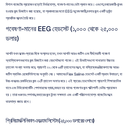
বিশাল বাজেটের প্রয়োজন ছাড়াই নির্ভরযোগ্য, গবেষণা-মানের ডেটা প্রদান করে। এগুলো ব্যবহারকারী-বান্ধব 
হওয়ার জন্য ডিজাইন করা হয়েছে, যা প্রথমবারের মতো EEG অন্বেষণকারী ব্যবসার জন্য একটি দুর্দান্ত 
প্রাথমিক মাধ্যম তৈরি করে।
গবেষণা-মানের EEG হেডসেট (১,০০০ থেকে ২৫,০০০ 
ডলার)
আপনি যখন মধ্যম-স্তরের দিকে অগ্রসর হবেন, তখন আপনি আরও জটিল এবং দীর্ঘমেয়াদী গবেষণা 
অ্যাপ্লিকেশনগুলোর জন্য ডিজাইন করা হেডসেটগুলো পাবেন। এই ডিভাইসগুলো সাধারণত উচ্চতর 
চ্যানেল সংখ্যা অফার করে, প্রায়শই ৩২ থেকে ৬৪টি চ্যানেলের মধ্যে, যা মস্তিষ্কের ক্রিয়াকলাপের আরও 
জটিল স্থানিক রেজোলিউশনের অনুমতি দেয়। আমাদের Flex Saline হেডসেট একটি প্রধান উদাহরণ, যা 
উচ্চ-ঘনত্বের রেকর্ডিংয়ের জন্য ৩২টি চ্যানেল অফার করে। এই স্তরের হেডসেটগুলো প্রায়শই শিক্ষায়তনিক 
ল্যাবে এবং নিউরোমার্কেটিং পেশাদারদের দ্বারা ব্যবহৃত হয় যাদের গবেষণার জন্য শক্তিশালী ডেটার প্রয়োজন 
হয়। তারা গুরুতর পেশাদার ব্যবহারের জন্য উন্নত সক্ষমতা এবং একটি পরিচালনাযোগ্য বাজেটের মধ্যে 
ভারসাম্য বজায় রাখে।
প্রিমিয়াম ক্লিনিকাল এবং ল্যাব সিস্টেম (২৫,০০০ ডলারের ওপরে)