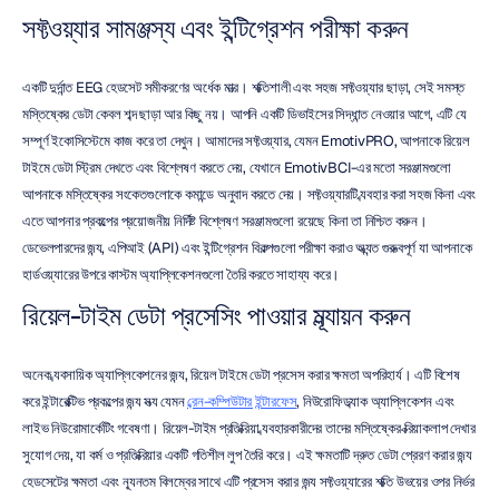
সফ্টওয়্যার সামঞ্জস্য এবং ইন্টিগ্রেশন পরীক্ষা করুন
একটি দুর্দান্ত EEG হেডসেট সমীকরণের অর্ধেক মাত্র। শক্তিশালী এবং সহজ সফ্টওয়্যার ছাড়া, সেই সমস্ত 
মস্তিষ্কের ডেটা কেবল শব্দ ছাড়া আর কিছু নয়। আপনি একটি ডিভাইসের সিদ্ধান্ত নেওয়ার আগে, এটি যে 
সম্পূর্ণ ইকোসিস্টেমে কাজ করে তা দেখুন। আমাদের সফ্টওয়্যার, যেমন EmotivPRO, আপনাকে রিয়েল 
টাইমে ডেটা স্ট্রিম দেখতে এবং বিশ্লেষণ করতে দেয়, যেখানে EmotivBCI-এর মতো সরঞ্জামগুলো 
আপনাকে মস্তিষ্কের সংকেতগুলোকে কমান্ডে অনুবাদ করতে দেয়। সফ্টওয়্যারটি ব্যবহার করা সহজ কিনা এবং 
এতে আপনার প্রকল্পের প্রয়োজনীয় নির্দিষ্ট বিশ্লেষণ সরঞ্জামগুলো রয়েছে কিনা তা নিশ্চিত করুন। 
ডেভেলপারদের জন্য, এপিআই (API) এবং ইন্টিগ্রেশন বিকল্পগুলো পরীক্ষা করাও অত্যন্ত গুরুত্বপূর্ণ যা আপনাকে 
হার্ডওয়্যারের উপরে কাস্টম অ্যাপ্লিকেশনগুলো তৈরি করতে সাহায্য করে।
রিয়েল-টাইম ডেটা প্রসেসিং পাওয়ার মূল্যায়ন করুন
অনেক ব্যবসায়িক অ্যাপ্লিকেশনের জন্য, রিয়েল টাইমে ডেটা প্রসেস করার ক্ষমতা অপরিহার্য। এটি বিশেষ 
করে ইন্টারেক্টিভ প্রকল্পের জন্য সত্য যেমন 
ব্রেন-কম্পিউটার ইন্টারফেস
, নিউরোফিডব্যাক অ্যাপ্লিকেশন এবং 
লাইভ নিউরোমার্কেটিং গবেষণা। রিয়েল-টাইম প্রতিক্রিয়া ব্যবহারকারীদের তাদের মস্তিষ্কের ক্রিয়াকলাপ দেখার 
সুযোগ দেয়, যা কর্ম ও প্রতিক্রিয়ার একটি গতিশীল লুপ তৈরি করে। এই ক্ষমতাটি দ্রুত ডেটা প্রেরণ করার জন্য 
হেডসেটের ক্ষমতা এবং ন্যূনতম বিলম্বের সাথে এটি প্রসেস করার জন্য সফ্টওয়্যারের শক্তি উভয়ের ওপর নির্ভর 