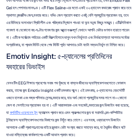
যখন আপনার গবেষণার জন্য দীর্ঘ সময় ধরে নিখুঁত সিগন্যাল অখণ্ডতার প্রয়োজন হয়, তখন Emotiv Flex 
Gel হল পেশাদার মানদণ্ড। এটি Flex Saline-এর মতো একই ৩২-চ্যানেল কভারেজ প্রদান করে তবে 
প্রথাগত কন্ডাক্টিভ জেল ব্যবহার করে। যদিও জেল প্রয়োগ করতে একটু বেশি প্রস্তুতির প্রয়োজন হয়, তবে 
এর বিনিময়ে অসাধারণ স্থিতিশীল এবং পরিষ্কার সিগন্যাল পাওয়া যা অন্য অনন্য কিছুর সমতুল্য। এটি ক্লিনিকাল 
গবেষণা বা যেকোনো বহু-ঘণ্টার গবেষণার জন্য অত্যন্ত গুরুত্বপূর্ণ যেখানে আপনি ডেটার গুণমান হারাতে পারেন 
না। এটিকে সর্বোত্তম পর্যায়ের একটি বিকল্প হিসাবে ভাবুন যখন নির্ভুলতা এবং নির্ভরযোগ্যতা আপনার সর্বোচ্চ 
অগ্রাধিকার, যা প্রথম মিনিট থেকে শেষ মিনিট পর্যন্ত আপনার ডেটা যতটা সম্ভব নির্ভুল তা নিশ্চিত করে।
Emotiv Insight: ৫-চ্যানেলের প্রতিদিনের 
ব্যবহারের ডিভাইস
যেসব টিম EEG শিক্ষায় প্রবেশের সহজ পথ খুঁজছে বা বাস্তব জীবনের অ্যাপ্লিকেশনগুলোতে ফোকাস 
করছে, তাদের জন্য Emotiv Insight একটি চমৎকার পছন্দ। এই চমৎকার, ৫-চ্যানেলের হেডসেটটি 
ওজনে হালকা এবং শুষ্ক পলিমার সেন্সর ব্যবহার করে, যার অর্থ কোনো প্রস্তুতির সময় লাগে না—কোনো 
জেল বা সেলাইনের প্রয়োজন হয় না। এটি আরামদায়ক এবং সহজেই ব্যবহারের জন্য ডিজাইন করা হয়েছে, 
যা 
কগনিটিভ ওয়েলনেস টুল
 অ্যাক্সেস প্রদান করে এমন প্রকল্পগুলোর জন্য বা সরাসরি ব্রেন-কম্পিউটার 
ইন্টারফেস অ্যাপ্লিকেশনগুলোর বিকাশের জন্য নিখুঁত করে তোলে। এর সহজ, ওয়্যারলেস ডিজাইন 
আপনাকে একটি প্রথাগত ল্যাবের বাইরে মূল্যবান ডেটা সংগ্রহ করতে সাহায্য করে, যা দৈনন্দিন জীবনে ঘটে 
যাওয়া মস্তিষ্কের কার্যকলাপের একটি আভাস প্রদান করে।