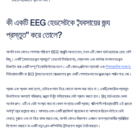
টিমকে সঠিকভাবে প্রশিক্ষণ দিন।
কী একটি EEG হেডসেটকে "ব্যবসায়ের জন্য 
প্রস্তুত" করে তোলে?
আপনি যখন কোনও পেশাদার পরিবেশে EEG প্রযুক্তি আনতে চান, তখন এটি কেবল হার্ডওয়্যারের চেয়ে বেশি 
কিছু। একটি "ব্যবসায়ের জন্য প্রস্তুত" হেডসেট নির্ভরযোগ্য, স্কেলেবল এবং কার্যকর ফলাফলের জন্য 
ডিজাইন করা একটি সম্পূর্ণ ইকোসিস্টেমের অংশ। এটি কোনও ব্যক্তিগত গ্যাজেট এবং 
শিক্ষায়তনিক গবেষণা
, 
নিউরোমার্কেটিং বা BCI উন্নয়নের মতো ক্ষেত্রগুলোর জন্য একটি পেশাদার-মানের যন্ত্রের মধ্যে পার্থক্য গড়ে দেয়।
প্রথম এবং প্রধান কথা হলো, ডেটার গুণমান নিয়ে কোনো আপস করা যাবে না। একটি ব্যবসায়িক-প্রস্তুত 
ডিভাইসকে অবশ্যই পরিষ্কার, অত্যন্ত নিখুঁত মস্তিষ্কের ডেটা প্রদান করতে হবে। কিন্তু হার্ডওয়্যার কেবল 
অর্ধেক গল্প। এটি যে ডেটা সংগ্রহ করে তা কেবল সংখ্যার একটি প্রবাহ; শক্তিশালী সফ্টওয়্যারটিই এই তথ্যকে 
অর্থপূর্ণ তথ্যে রূপান্তর করে। আপনার এমন একটি প্ল্যাটফর্ম প্রয়োজন যা আপনাকে রিয়েল-টাইমে ডেটা 
দেখতে, বুঝতে এবং তা নিয়ে কাজ করতে দেয়, আপনি কোনও বিজ্ঞাপনে একজন অংশগ্রহণকারীর প্রতিক্রিয়া 
বিশ্লেষণ করছেন বা একটি নতুন ব্রেন-কম্পিউটার ইন্টারফেস কমান্ড তৈরি করছেন।