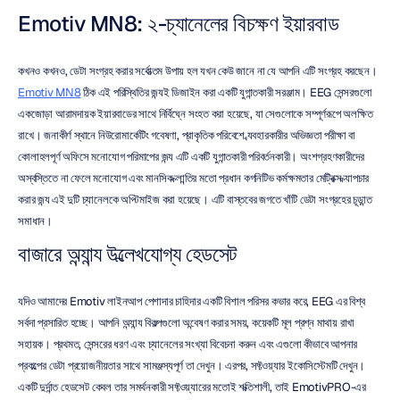
Emotiv MN8: ২-চ্যানেলের বিচক্ষণ ইয়ারবাড
কখনও কখনও, ডেটা সংগ্রহ করার সর্বোত্তম উপায় হল যখন কেউ জানে না যে আপনি এটি সংগ্রহ করছেন। 
Emotiv MN8
 ঠিক এই পরিস্থিতির জন্যই ডিজাইন করা একটি যুগান্তকারী সরঞ্জাম। EEG সেন্সরগুলো 
একজোড়া আরামদায়ক ইয়ারবাডের সাথে নির্বিঘ্নে সংহত করা হয়েছে, যা সেগুলোকে সম্পূর্ণরূপে অলক্ষিত 
রাখে। জনাকীর্ণ স্থানে নিউরোমার্কেটিং গবেষণা, প্রাকৃতিক পরিবেশে ব্যবহারকারীর অভিজ্ঞতা পরীক্ষা বা 
কোলাহলপূর্ণ অফিসে মনোযোগ পরিমাপের জন্য এটি একটি যুগান্তকারী পরিবর্তনকারী। অংশগ্রহণকারীদের 
অস্বস্তিতে না ফেলে মনোযোগ এবং মানসিক ক্লান্তির মতো প্রধান কগনিটিভ কর্মক্ষমতার মেট্রিক্স ক্যাপচার 
করার জন্য এই দুটি চ্যানেলকে অপ্টিমাইজ করা হয়েছে। এটি বাস্তবের জগতে খাঁটি ডেটা সংগ্রহের চূড়ান্ত 
সমাধান।
বাজারে অন্যান্য উল্লেখযোগ্য হেডসেট
যদিও আমাদের Emotiv লাইনআপ পেশাদার চাহিদার একটি বিশাল পরিসর কভার করে, EEG এর বিশ্ব 
সর্বদা প্রসারিত হচ্ছে। আপনি অন্যান্য বিকল্পগুলো অন্বেষণ করার সময়, কয়েকটি মূল প্রশ্ন মাথায় রাখা 
সহায়ক। প্রথমত, সেন্সরের ধরণ এবং চ্যানেলের সংখ্যা বিবেচনা করুন এবং এগুলো কীভাবে আপনার 
প্রকল্পের ডেটা প্রয়োজনীয়তার সাথে সামঞ্জস্যপূর্ণ তা দেখুন। এরপর, সফ্টওয়্যার ইকোসিস্টেমটি দেখুন। 
একটি দুর্দান্ত হেডসেট কেবল তার সমর্থনকারী সফ্টওয়্যারের মতোই শক্তিশালী, তাই EmotivPRO-এর 