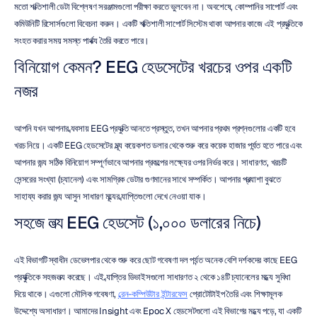
মতো শক্তিশালী ডেটা বিশ্লেষণ সরঞ্জামগুলো পরীক্ষা করতে ভুলবেন না। অবশেষে, কোম্পানির সাপোর্ট এবং 
কমিউনিটি রিসোর্সগুলো বিবেচনা করুন। একটি শক্তিশালী সাপোর্ট সিস্টেম থাকা আপনার কাজে এই প্রযুক্তিকে 
সংহত করার সময় সমস্ত পার্থক্য তৈরি করতে পারে।
বিনিয়োগ কেমন? EEG হেডসেটের খরচের ওপর একটি 
নজর
আপনি যখন আপনার ব্যবসায় EEG প্রযুক্তি আনতে প্রস্তুত, তখন আপনার প্রথম প্রশ্নগুলোর একটি হবে 
খরচ নিয়ে। একটি EEG হেডসেটের মূল্য কয়েকশত ডলার থেকে শুরু করে কয়েক হাজার পর্যন্ত হতে পারে এবং 
আপনার জন্য সঠিক বিনিয়োগ সম্পূর্ণভাবে আপনার প্রকল্পের লক্ষ্যের ওপর নির্ভর করে। সাধারণত, খরচটি 
সেন্সরের সংখ্যা (চ্যানেল) এবং সামগ্রিক ডেটার গুণমানের সাথে সম্পর্কিত। আপনার প্রত্যাশা বুঝতে 
সাহায্য করার জন্য আসুন সাধারণ মূল্যের ব্যাপ্তিগুলো দেখে নেওয়া যাক।
সহজে লভ্য EEG হেডসেট (১,০০০ ডলারের নিচে)
এই বিভাগটি স্বাধীন ডেভেলপার থেকে শুরু করে ছোট গবেষণা দল পর্যন্ত অনেক বেশি দর্শকদের কাছে EEG 
প্রযুক্তিকে সহজলভ্য করেছে। এই ব্যাপ্তির ডিভাইসগুলো সাধারণত ২ থেকে ১৪টি চ্যানেলের মধ্যে সুবিধা 
দিয়ে থাকে। এগুলো মৌলিক গবেষণা, 
ব্রেন-কম্পিউটার ইন্টারফেস
 প্রোটোটাইপ তৈরি এবং শিক্ষামূলক 
উদ্দেশ্যে অসাধারণ। আমাদের Insight এবং Epoc X হেডসেটগুলো এই বিভাগের মধ্যে পড়ে, যা একটি 