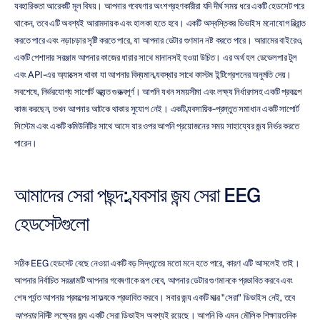
ব্যবহারিকতা আরেকটি মূল বিষয়। আপনার গবেষণার অংশগ্রহণকারীরা যদি দীর্ঘ সময় ধরে একটি হেডসেট পরে 
থাকেন, তবে এটি অবশ্যই আরামদায়ক এবং হালকা হতে হবে। একটি অস্বস্তিকর ডিভাইস মনোযোগ বিভ্রান্ত 
করতে পারে এবং নড়াচড়ার সৃষ্টি করতে পারে, যা আপনার ডেটার গুণমান নষ্ট করতে পারে। আরামের বাইরেও, 
একটি পেশাদার সরঞ্জাম আপনার কাজের ধারার সাথে মানানসই হওয়া উচিত। এর অর্থ হল ডেভেলপার টুল 
এবং API-এর অ্যাক্সেস থাকা যা আপনার বিদ্যমান ব্যবস্থার সাথে কাস্টম ইন্টিগ্রেশনের অনুমতি দেয়। 
সবশেষে, নির্ভরযোগ্য সাপোর্ট অত্যন্ত গুরুত্বপূর্ণ। আপনি যখন সময়সীমা এবং লক্ষ্য নির্ধারণসহ একটি প্রকল্পে 
কাজ করছেন, তখন আপনার আটকে থাকার সুযোগ নেই। একটি ব্যবসায়িক-প্রস্তুত সমাধান একটি সাপোর্ট 
সিস্টেম এবং একটি কমিউনিটির সাথে আসে যার ওপর আপনি প্রয়োজনের সময় সাহায্যের জন্য নির্ভর করতে 
পারেন।
আমাদের সেরা পছন্দ: ব্যবসার জন্য সেরা EEG 
হেডসেটগুলো
সঠিক EEG হেডসেট বেছে নেওয়া একটি বড় সিদ্ধান্তের মতো মনে হতে পারে, কারণ এটি আসলেই তাই। 
আপনার নির্বাচিত সরঞ্জামটি আপনার গবেষণাকে রূপ দেবে, আপনার ডেটার গুণমানকে প্রভাবিত করবে এবং 
শেষ পর্যন্ত আপনার প্রকল্পের সাফল্যকে প্রভাবিত করবে। সবার জন্য একটি মাত্র "সেরা" ডিভাইস নেই, তবে 
আপনার
 নির্দিষ্ট লক্ষ্যের জন্য একটি সেরা ডিভাইস অবশ্যই রয়েছে। আপনি কি এমন মৌলিক শিক্ষায়তনিক 