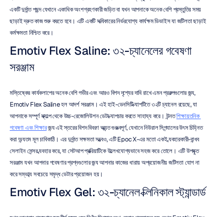
একটি দুর্দান্ত পছন্দ যেখানে একাধিক অংশগ্রহণকারী জড়িত বা যখন আপনাকে অনেক বেশি প্রস্তুতির সময় 
ছাড়াই দ্রুত কাজ শুরু করতে হবে। এটি একটি সত্যিকারের নির্ভরযোগ্য কার্যক্ষম ডিভাইস যা জটিলতা ছাড়াই 
কর্মক্ষমতা নিশ্চিত করে।
Emotiv Flex Saline: ৩২-চ্যানেলের গবেষণা 
সরঞ্জাম
মস্তিষ্কের কার্যকলাপের অনেক বেশি গভীর এবং আরও বিশদ দৃশ্যের দাবি রাখে এমন প্রকল্পগুলোর জন্য, 
Emotiv Flex Saline হল আদর্শ সরঞ্জাম। এই হাই-ডেনসিটি ক্যাপটিতে ৩২টি চ্যানেল রয়েছে, যা 
আপনাকে সম্পূর্ণ স্ক্যাল্প থেকে উচ্চ-রেজোলিউশন ডেটা ক্যাপচার করতে সাহায্য করে। উন্নত 
শিক্ষায়তনিক 
গবেষণা এবং শিক্ষার
 জন্য এই স্তরের বিশদ বিবরণ অত্যন্ত গুরুত্বপূর্ণ, যেখানে নিউরাল সিগন্যালের উৎস চিহ্নিত 
করা অন্যতম মূল চাবিকাঠি। এর দুর্দান্ত সক্ষমতা সত্ত্বেও, এটি Epoc X-এর মতো একই ব্যবহারকারী-বান্ধব 
সেলাইন সেন্সর ব্যবহার করে, যা সেটআপ প্রক্রিয়াটিকে উল্লেখযোগ্যভাবে সহজ করে তোলে। এটি উপযুক্ত 
সরঞ্জাম যখন আপনার গবেষণার প্রশ্নগুলোর জন্য আপনার কাজের ধারায় অপ্রয়োজনীয় জটিলতা যোগ না 
করে সম্ভাব্য সবচেয়ে সমৃদ্ধ ডেটার প্রয়োজন হয়।
Emotiv Flex Gel: ৩২-চ্যানেল ক্লিনিকাল স্ট্যান্ডার্ড