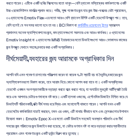
করতে পারেন। এটিকে একটি ছবির পিক্সেলের মতো ভাবুন—বেশি চ্যানেল মস্তিষ্কের কার্যকলাপের একটি 
উচ্চ-রেজোলিউশন মানচিত্র প্রদান করে। গভীর, সূক্ষ্ম গবেষণার জন্য যার জন্য উচ্চ-ঘনত্বের ডেটা প্রয়োজন, 
৩২-চ্যানেলের Emotiv Flex-এর মতো আরও বেশি চ্যানেল বিশিষ্ট একটি হেডসেট উপযুক্ত পথ। তবে, 
বেশি হলেই যে সব সময় ভালো হবে তা নয়। BCI বিকাশ বা 
কগনিটিভ ওয়েলনেস টুলের
 অ্যাক্সেস 
প্রদানসহ অনেক অ্যাপ্লিকেশনের জন্য, কম চ্যানেলগুলো সরলতর এবং আরও কার্যকর। ৫-চ্যানেলের 
Emotiv Insight বা ২-চ্যানেলের MN8 ইয়ারবাডের মতো ডিভাইসগুলো আরও ফোকাসড কাজের 
জন্য উপযুক্ত যেখানে সহজে ব্যবহার করা একটি অগ্রাধিকার।
দীর্ঘমেয়াদী ব্যবহারের জন্য আরামকে অগ্রাধিকার দিন
আপনি যদি এমন গবেষণা চালানোর পরিকল্পনা করেন যা কয়েক ঘণ্টা স্থায়ী হয় বা দৈনন্দিন ব্যবহারের জন্য 
অ্যাপ্লিকেশনগুলো বিকাশ করেন, তবে আরাম নিয়ে কোনো আপস করা যাবে না। একটি অস্বস্তিকর 
হেডসেট একজন অংশগ্রহণকারীকে নড়াচড়া করতে বাধ্য করতে পারে, যা অযাচিত মুভমেন্ট আর্টিফ্যাক্ট তৈরি 
করে এবং আপনার ডেটার গুণমানকে নষ্ট করে। একটি হালকা ওজনের, এর্গোনমিক ডিজাইন নিশ্চিত করে যে 
ডিভাইসটি পরিধানকারী ব্যক্তি দীর্ঘ সময় ধরে স্থির এবং মনোযোগী থাকতে পারেন। আপনি যখন একটি 
হেডসেটের কার্যকারিতা যাচাই করছেন, তখন এর ওজন, এটি মাথায় কীভাবে বসে এবং সেন্সরগুলোর উপাদান 
বিবেচনা করুন। Emotiv Epoc X-এর মতো একটি ডিভাইস সহজেই অবস্থান পরিবর্তন এবং দীর্ঘ 
সময়ের জন্য পরিধানের জন্য ডিজাইন করা হয়েছে, যা ডেটার গুণমান নষ্ট না করে নড়াচড়া করার স্বাধীনতার 
প্রয়োজন এমন গবেষণার জন্য একটি দুর্দান্ত বিকল্প করে তুলেছে।