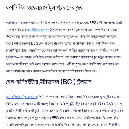
কগনিটিভ ওয়েলনেস টুল প্রদানের জন্য
প্রতিষ্ঠানগুলো ক্রমবর্ধমানভাবে কর্মচারীদের মঙ্গলের দিকে মনোযোগ দিচ্ছে এবং EEG সেই আলোচনার একটি 
অংশ হয়ে উঠছে। 
কগনিটিভ ওয়েলনেস
 টুলগুলোতে অ্যাক্সেস প্রদানের মাধ্যমে, কোম্পানিগুলো তাদের 
টিমকে তাদের নিজস্ব মানসিক অবস্থা আরও ভালোভাবে বুঝতে এবং পরিচালনা করতে ক্ষমতায়ন করতে 
পারে। উদাহরণস্বরূপ, EEG ডেটা কাজের দিন জুড়ে মনোযোগ, মানসিক চাপ এবং কগনিটিভ লোডের 
অন্তর্দৃষ্টি দিতে পারে। দায়িত্বশীলভাবে ব্যবহার করা হলে—স্পষ্ট নীতি, সচেতন সম্মতি এবং নির্ভরযোগ্য ডেটা 
সুরক্ষাসহ—এই প্রযুক্তি কর্মচারীদের তাদের কর্মক্ষমতা এবং মনোযোগ পরিচালনার জন্য বিভিন্ন প্যাটার্ন সনাক্ত 
করতে এবং পরিকল্পনা তৈরি করতে সহায়তা করতে পারে। এটি মানুষকে আরও স্মার্ট উপায়ে কাজ করার এবং 
আরও ভালো বোধ করার সরঞ্জাম দেওয়ার বিষয়ে, কর্মক্ষমতা পরিমাপ করার বিষয়ে নয়।
ব্রেন-কম্পিউটার ইন্টারফেস (BCI) উন্নয়নে
ব্রেন-কম্পিউটার ইন্টারফেসের
 (BCI) জগত হলো যেখানে বিজ্ঞান কল্পকাহিনি বাস্তবতার মুখোমুখি হয় এবং 
EEG হেডসেটগুলো এর একটি গুরুত্বপূর্ণ অংশ। BCI প্রযুক্তি মস্তিষ্ক এবং একটি বাহ্যিক ডিভাইস, যেমন 
একটি কম্পিউটার বা একটি কৃত্রিম অঙ্গের মধ্যে সরাসরি যোগাযোগের পথ তৈরি করে। ডেভেলপাররা মস্তিষ্কের 
সংকেতগুলোকে কমান্ডে অনুবাদ করার জন্য EEG ব্যবহার করেন, যা ব্যবহারকারীদের তাদের চিন্তাভাবনা দিয়ে 
অ্যাপ্লিকেশন নিয়ন্ত্রণ করতে, গেম খেলতে বা যন্ত্রপাতি পরিচালনা করতে সাহায্য করে। অ্যাক্সেসিবিলিটি বা 