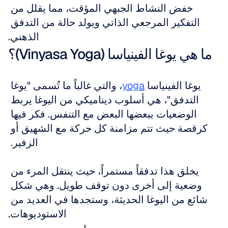
خفض النشاط الجبهي المؤقت، مما يقلل من 
التفكير المرجعي الذاتي ويولد حالة من التدفق 
الذهني.
ما هي يوغا الفينياسا (Vinyasa Yoga)؟
يوغا الفينياسا 
yoga
، والتي غالباً ما تُسمى "يوغا 
التدفق"، هي أسلوب ديناميكي من اليوغا يربط 
الوضعيات ببعضها البعض مع التنفس. فكر فيها 
كرقصة حيث تتم مزامنة كل حركة مع الشهيق أو 
الزفير. 
يخلق هذا تدفقاً مستمراً، حيث ينتقل المرء من 
وضعية إلى أخرى دون توقف طويل. وهي شكل 
شائع من اليوغا الحديثة، وستجدها في العديد من 
الاستوديوهات.