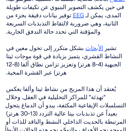
في حين يكشف التصوير البنيوي عن تكيفات طويلة 
المدى، يمكن لـ 
EEG
 توفير بيانات دقيقة بجزء من 
الثانية، وهي ضرورية لالتقاط التذبذبات السريعة 
والمؤقتة التي تحدد حالة التدفق الجارية. 
تشير 
الأبحاث
 بشكل متكرر إلى تحول معين في 
النشاط القشري، يتميز بزيادة في قوة موجات ثيتا 
الجبهية (4-8 هرتز) وتعزيز تزامن نطاق ألفا (8-12 
هرتز) عبر القشرة المخية. 
يُعتقد أن هذا المزيج من نشاط ثيتا وألفا يعكس 
"تهدئة" للمراكز التحليلية في العقل. وخلال 
التسلسلات الإيقاعية المكثفة، يبدو أن الدماغ يتحول 
بعيداً عن تذبذبات بيتا عالية التردد (13-30 هرتز) 
المرتبطة بالحديث الداخلي النشط والناقد للذات أو 
الموجه نحو الأهداف والتوجّه نحو هذه الحالات الأبطأ 