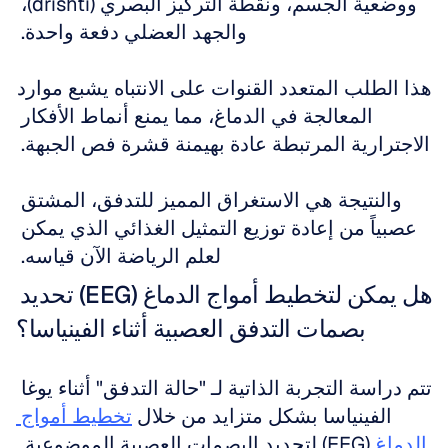
ووضعية الجسم، ونقطة التركيز البصري (drishti)، 
والجهد العضلي دفعة واحدة. 
هذا الطلب المتعدد القنوات على الانتباه يشبع موارد 
المعالجة في الدماغ، مما يمنع أنماط الأفكار 
الاجترارية المرتبطة عادة بهيمنة قشرة فص الجبهة. 
والنتيجة هي الاستغراق المميز للتدفق، المشتق 
عصبياً من إعادة توزيع التمثيل الغذائي الذي يمكن 
لعلم الرياضة الآن قياسه. 
هل يمكن لتخطيط أمواج الدماغ (EEG) تحديد 
بصمات التدفق العصبية أثناء الفينياسا؟
تتم دراسة التجربة الذاتية لـ "حالة التدفق" أثناء يوغا 
الفينياسا بشكل متزايد من خلال 
تخطيط أمواج 
الدماغ
 (EEG) لتحديد البصمات العصبية الموضوعية. 