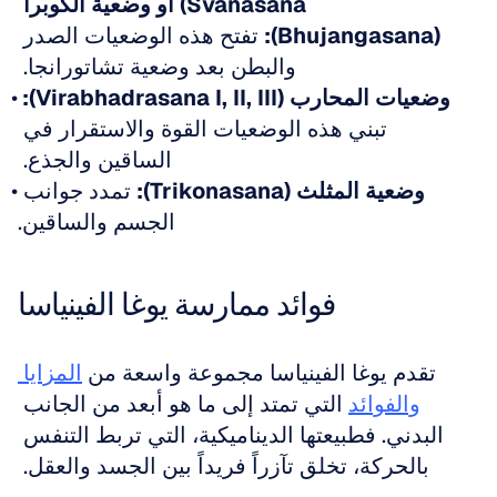
Svanasana) أو وضعية الكوبرا 
(Bhujangasana):
 تفتح هذه الوضعيات الصدر 
والبطن بعد وضعية تشاتورانجا. 
وضعيات المحارب (Virabhadrasana I, II, III):
تبني هذه الوضعيات القوة والاستقرار في 
الساقين والجذع. 
وضعية المثلث (Trikonasana):
 تمدد جوانب 
الجسم والساقين.
فوائد ممارسة يوغا الفينياسا
تقدم يوغا الفينياسا مجموعة واسعة من 
المزايا 
والفوائد
 التي تمتد إلى ما هو أبعد من الجانب 
البدني. فطبيعتها الديناميكية، التي تربط التنفس 
بالحركة، تخلق تآزراً فريداً بين الجسد والعقل. 