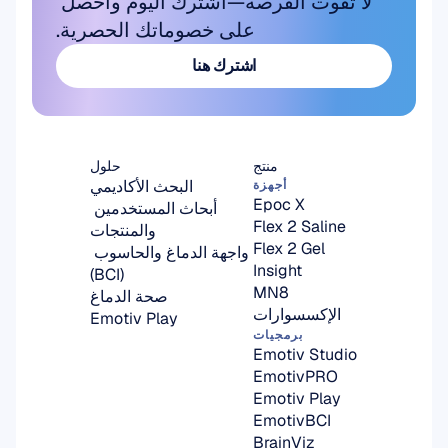
لا تفوت الفرصة—اشترك اليوم واحصل 
على خصوماتك الحصرية.
اشترك هنا
اشترك هنا
منتج
حلول
البحث الأكاديمي
أجهزة
Epoc X
أبحاث المستخدمين 
Flex 2 Saline
والمنتجات
Flex 2 Gel
واجهة الدماغ والحاسوب 
Insight
(BCI)
MN8
صحة الدماغ
الإكسسوارات
Emotiv Play
برمجيات
Emotiv Studio
EmotivPRO
Emotiv Play
EmotivBCI
BrainViz