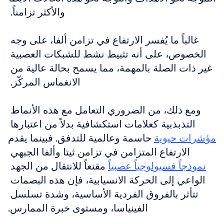
والأكثر تزامناً. 
غالباً ما يُفسر الارتفاع في تزامن ألفا، على وجه 
الخصوص، على أنه تثبيط نشط للشبكات العصبية 
غير ذات الصلة بالمهمة، مما يسمح بحالة عالية من 
الانغماس المركّز. 
ومع ذلك، من الضروري التعامل مع هذه الأنماط 
التذبذبية كعلامات استكشافية بدلاً من اعتبارها 
مؤشرات حيوية
 حاسمة وعالمية للتدفق. فبينما يقدم 
الارتفاع المتزامن في تزامن ثيتا وألفا الجبهي 
نموذجاً فسيولوجياً عصبياً
 مقنعاً للانتقال من الجهد 
الواعي إلى الحركة الانسيابية، فإن هذه البصمات 
تتأثر بالفروق الفردية الأساسية، وشدة تسلسل 
الفينياسا، ومستوى خبرة الممارس.