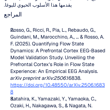
يقدمها هذا الأسلوب الحيوي لليوغا.
المراجع
Rosso, G., Ricci, R., Pia, L., Rebaudo, G., 
Guindani, M., Marocchino, A., ... & Rosso, A. 
F. (2025). Quantifying Flow State 
Dynamics: A Prefrontal Cortex EEG-Based 
Model Validation Study. Unveiling the 
Prefrontal Cortex's Role in Flow State 
Experience: An Empirical EEG Analysis. 
arXiv preprint arXiv:2506
.16838. 
https://doi.org/10.48550/arXiv.2506.1683
8
Katahira, K., Yamazaki, Y., Yamaoka, C., 
Ozaki, H., Nakagawa, S., & Nagata, N. 