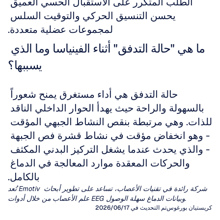
الطلب المتكرر على الاستقبال الحسي العميق 
يحسن التنسيق الحركي والتوقيت السلس 
لمجموعات عضلية متعددة.
ما هي "حالة التدفق" أثناء الفينياسا وما الذي 
يسببها؟
حالة التدفق هي أداء مستغرق يمنح شعوراً 
بالسهولة والراحة حيث يهدأ الحوار الداخلي الناقد 
للذات. وهي مرتبطة بنقص النشاط الجبهي المؤقت 
- وهو انخفاض مؤقت في نشاط قشرة فص الجبهة 
- والذي يحدث عندما يشغل التركيز البدني المكثف 
والحركات المعقدة موارد المعالجة في الدماغ 
بالكامل.
تُعد Emotiv شركة رائدة في تقنيات الأعصاب، تساعد على تطوير أبحاث 
علم الأعصاب من خلال أدوات EEG وبيانات الدماغ سهلة الوصول.
كريستيان بورغوس
تم التحديث في 17‏/06‏/2026