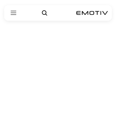
تمكين مجتمعنا:
قصص الأثر
Emotiv ملتزمة بكشف أسرار الدماغ البشري 
لصالح الجميع
. 
نحن نفتح آفاقًا جديدة في الصحة النفسية، والكشف المبكر عن 
الأمراض، ورعاية المرضى، والتنقل، والاندماج الاجتماعي، 
والتعليم، ورفاهية القوى العاملة. 