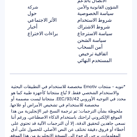
الاتصال بالدعم
الشؤون القانونية والأمن
شركة
سياسة الخصوصية
حول
شروط الاستخدام
الأثر الاجتماعي
شروط الاشتراك
أخبار
سياسة الاسترجاع
براءات الاختراع
سياسة الشحن
أمن السحاب
اتفاقية ترخيص 
المستخدم النهائي
*تنويه - منتجات Emotiv مخصصة للاستخدام في التطبيقات البحثية 
والاستخدام الشخصي فقط. لا تُباع منتجاتنا كأجهزة طبية كما هو 
محدد في التوجيه الأوروبي 93/42/EEC. منتجاتنا ليست مصممة أو 
مخصصة للاستخدام في تشخيص الأمراض أو علاجها.
ملحوظة بشأن الترجمات: تم ترجمة النسخ غير الإنجليزية من هذا 
الموقع الإلكتروني لراحتك باستخدام الذكاء الاصطناعي. ورغم أننا 
نسعى جاهدين لتحقيق الدقة، إلا أن الترجمات الآلية قد تحتوي على 
أخطاء أو فروق دقيقة تختلف عن النص الأصلي. للحصول على أدق 
المعلومات، يرجى الرجوع إلى النسخة الإنجليزية من هذا الموقع.