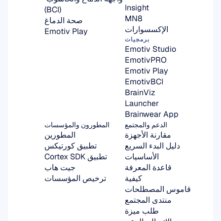
Insight
(BCI)
MN8
صحة الدماغ
الإكسسوارات
Emotiv Play
برمجيات
Emotiv Studio
EmotivPRO
Emotiv Play
EmotivBCI
BrainViz
Launcher
Brainwear App
الدعم والمجتمع
المطورون والمؤسسات
مقارنة الأجهزة
المطورين
دليل البدء السريع
تطبيق كورتيكس
الأساسيات
تطبيق Cortex SDK
قاعدة المعرفة
جيت هاب
كيفية
ترخيص المؤسسات
قاموس المصطلحات
منتدى المجتمع
طلب ميزة