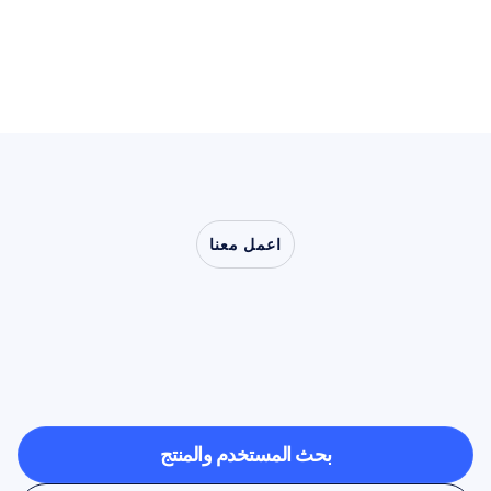
الملهمة للإبداع في مواجهة كل الصعاب أغنية جاءت بحق من 
عقول وقلوب الفنانين. وتم التبرع بعائدات بيع مقطع Mindtunes 
لمؤسسة الملكة إليزابيث للأشخاص ذوي الإعاقة (QEF).
معرفة المزيد:
Mindtunes - BCI والموسيقى
اعمل معنا
شاهد
ما
هو
ممكن
عندما
تخرج
علوم
الأعصاب
من
المختبر
بحث المستخدم والمنتج
بحث المستخدم والمنتج