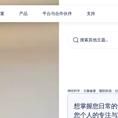
方案
产品
平台与合作伙伴
支持
搜索其他主题…
大麻
失吗
神经科学
 / 
大脑健康
 / 
脑部疾病
 / 
记
想掌握您日常的
您个人的专注与