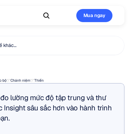
Mua ngay
Mua ngay
 khác...
ngủ
o bộ
"/"
Chánh niệm
"/"
Thiền
o lường mức độ tập trung và thư 
 Insight sâu sắc hơn vào hành trình 
bạn.