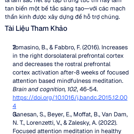
là làm sắc nét sự tập trung tức thì hay làm 
tan biến một bế tắc sáng tạo—với các mạch 
thần kinh được xây dựng để hỗ trợ chúng.
Tài Liệu Tham Khảo
Tomasino, B., & Fabbro, F. (2016). Increases 
in the right dorsolateral prefrontal cortex 
and decreases the rostral prefrontal 
cortex activation after-8 weeks of focused 
attention based mindfulness meditation. 
Brain and cognition, 102
, 46-54. 
https://doi.org/10.1016/j.bandc.2015.12.00
4
Ganesan, S., Beyer, E., Moffat, B., Van Dam, 
N. T., Lorenzetti, V., & Zalesky, A. (2022). 
Focused attention meditation in healthy 