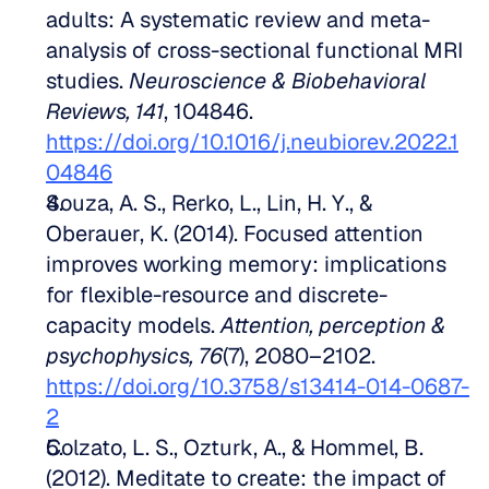
adults: A systematic review and meta-
analysis of cross-sectional functional MRI 
studies. 
Neuroscience & Biobehavioral 
Reviews, 141
, 104846. 
https://doi.org/10.1016/j.neubiorev.2022.1
04846
Souza, A. S., Rerko, L., Lin, H. Y., & 
Oberauer, K. (2014). Focused attention 
improves working memory: implications 
for flexible-resource and discrete-
capacity models. 
Attention, perception & 
psychophysics, 76
(7), 2080–2102. 
https://doi.org/10.3758/s13414-014-0687-
2
Colzato, L. S., Ozturk, A., & Hommel, B. 
(2012). Meditate to create: the impact of 