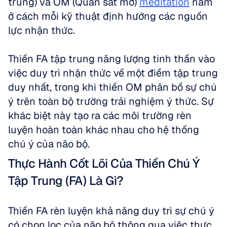
trung) và OM (Quan sát mở) 
meditation
 nằm 
ở cách mỗi kỹ thuật định hướng các nguồn 
lực nhận thức. 
Thiền FA tập trung năng lượng tinh thần vào 
việc duy trì nhận thức về một điểm tập trung 
duy nhất, trong khi thiền OM phân bổ sự chú 
ý trên toàn bộ trường trải nghiệm ý thức. Sự 
khác biệt này tạo ra các môi trường rèn 
luyện hoàn toàn khác nhau cho hệ thống 
chú ý của não bộ.
Thực Hành Cốt Lõi Của Thiền Chú Ý 
Tập Trung (FA) Là Gì?
Thiền FA rèn luyện khả năng duy trì sự chú ý 
có chọn lọc của não bộ thông qua việc thực 