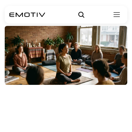
Các
phương
pháp
thiền
định
cho
chức
năng
nhận