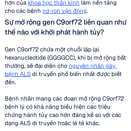
hơn của 
khoa học thần kinh
 làm nền tảng 
cho các bệnh 
nơ-ron vận động
.
Sự mở rộng gen C9orf72 liên quan như 
thế nào với khởi phát hành tủy?
Gen C9orf72 chứa một chuỗi lặp lại 
hexanucleotide (GGGGCC), khi bị mở rộng bất 
thường, sẽ đại diện cho 
nguyên nhân gây 
bệnh ALS
 di truyền phổ biến nhất được biết 
đến. 
Bệnh nhân mang các đoạn mở rộng C9orf72 
bệnh lý có khả năng biểu hiện các triệu 
chứng hành tủy cao hơn đáng kể so với các 
dạng ALS di truyền hoặc lẻ tẻ khác. 