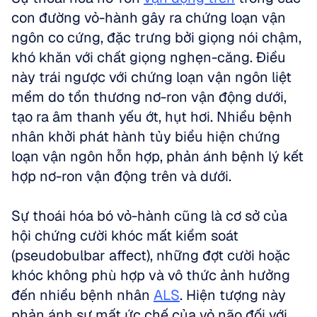
con đường vỏ-hành gây ra chứng loạn vận 
ngôn co cứng, đặc trưng bởi giọng nói chậm, 
khó khăn với chất giọng nghẹn-căng. Điều 
này trái ngược với chứng loạn vận ngôn liệt 
mềm do tổn thương nơ-ron vận động dưới, 
tạo ra âm thanh yếu ớt, hụt hơi. Nhiều bệnh 
nhân khởi phát hành tủy biểu hiện chứng 
loạn vận ngôn hỗn hợp, phản ánh bệnh lý kết 
hợp nơ-ron vận động trên và dưới.
Sự thoái hóa bó vỏ-hành cũng là cơ sở của 
hội chứng cười khóc mất kiểm soát 
(pseudobulbar affect), những đợt cười hoặc 
khóc không phù hợp và vô thức ảnh hưởng 
đến nhiều bệnh nhân 
ALS
. Hiện tượng này 
phản ánh sự mất ức chế của vỏ não đối với 