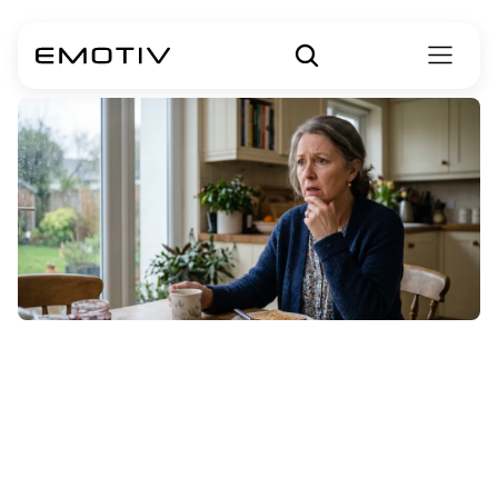
Tại
sao
bệnh
xơ
cứng
cột
bên
teo
cơ
khởi
phát
hành