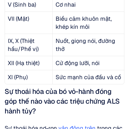
V (Sinh ba)
Cơ nhai
VII (Mặt)
Biểu cảm khuôn mặt, 
khép kín môi
IX, X (Thiệt 
Nuốt, giọng nói, đường 
hầu/Phế vị)
thở
XII (Hạ thiệt)
Cử động lưỡi, nói
XI (Phụ)
Sức mạnh của đầu và cổ
Sự thoái hóa của bó vỏ-hành đóng 
góp thế nào vào các triệu chứng ALS 
hành tủy?
Sự thoái hóa nơ-ron 
vận động trên
 trong các 