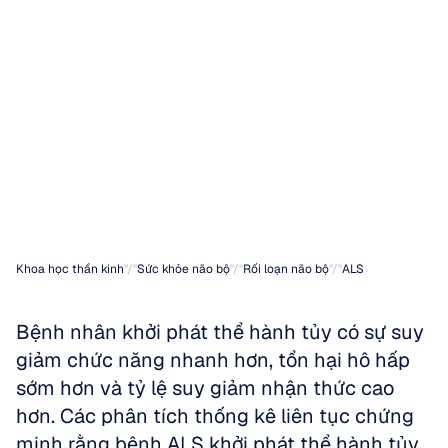
tủy
(Bulbar-Onset
ALS)
lại
có
tiên
lượng
kém
hơn?
Khoa học thần kinh
"/"
Sức khỏe não bộ
"/"
Rối loạn não bộ
"/"
ALS
Bệnh nhân khởi phát thể hành tủy có sự suy 
giảm chức năng nhanh hơn, tổn hại hô hấp 
sớm hơn và tỷ lệ suy giảm nhận thức cao 
hơn. Các phân tích thống kê liên tục chứng 
minh rằng bệnh ALS khởi phát thể hành tủy 