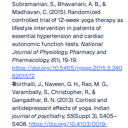
Subramanian, S., Bhavanani, A. B., & 
Madhavan, C. (2015). Randomized 
controlled trial of 12-week yoga therapy as 
lifestyle intervention in patients of 
essential hypertension and cardiac 
autonomic function tests. 
National 
Journal of Physiology, Pharmacy and 
Pharmacology, 6
(1), 19-19. 
https://doi.org/10.5455/njppp.2015.5.240
8201572
Thirthalli, J., Naveen, G. H., Rao, M. G., 
Varambally, S., Christopher, R., & 
Gangadhar, B. N. (2013). Cortisol and 
antidepressant effects of yoga. 
Indian 
journal of psychiatry, 55
(Suppl 3), S405–
S408. 
https://doi.org/10.4103/0019-