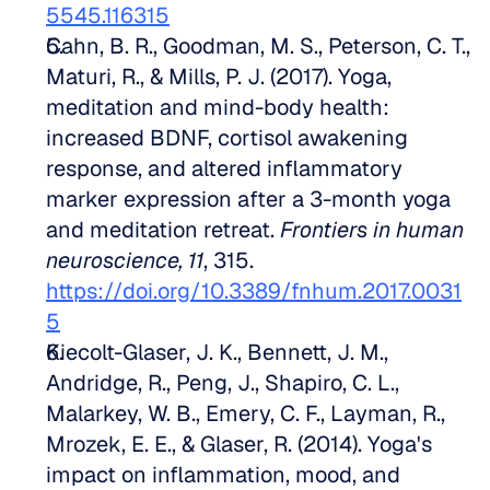
5545.116315
Cahn, B. R., Goodman, M. S., Peterson, C. T., 
Maturi, R., & Mills, P. J. (2017). Yoga, 
meditation and mind-body health: 
increased BDNF, cortisol awakening 
response, and altered inflammatory 
marker expression after a 3-month yoga 
and meditation retreat. 
Frontiers in human 
neuroscience, 11
, 315. 
https://doi.org/10.3389/fnhum.2017.0031
5
Kiecolt-Glaser, J. K., Bennett, J. M., 
Andridge, R., Peng, J., Shapiro, C. L., 
Malarkey, W. B., Emery, C. F., Layman, R., 
Mrozek, E. E., & Glaser, R. (2014). Yoga's 
impact on inflammation, mood, and 