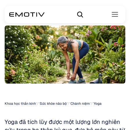
Lợi
ích
của
Yoga
Khoa học thần kinh
"/"
Sức khỏe não bộ
"/"
Chánh niệm
"/"
Yoga
Yoga đã tích lũy được một lượng lớn nghiên 