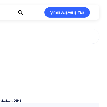
Şimdi Alışveriş Yap
Şimdi Alışveriş Yap
yelerine
r
uklukları
/
DEHB