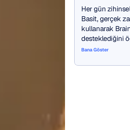
Her gün zihinsel
Basit, gerçek zam
kullanarak Brainw
desteklediğini ö
Bana Göster
Bana Göster