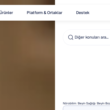
Ürünler
Platform & Ortaklar
Destek
Diğer konuları ara…
ADHD
Sandal
Rehbe
Nörobilim
/
Beyin Sağlığı
/
Beyin Boz