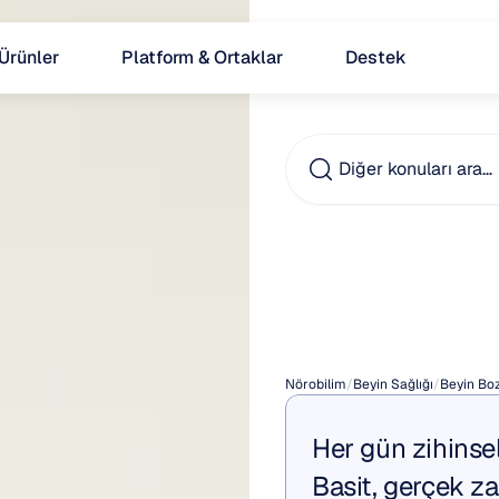
Ürünler
Platform & Ortaklar
Destek
Diğer konuları ara…
DEHB
Perfo
Nörobilim
/
Beyin Sağlığı
/
Beyin Boz
Her gün zihinsel
Basit, gerçek zam