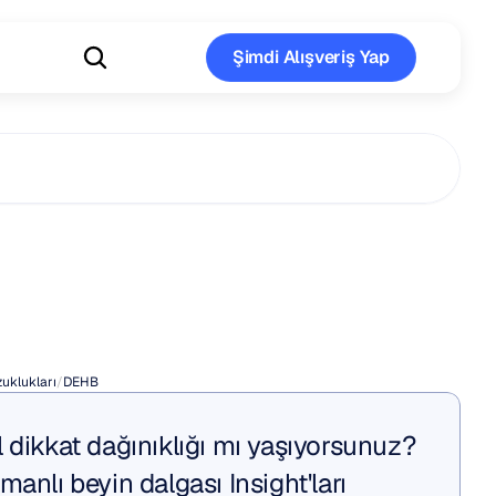
Şimdi Alışveriş Yap
Şimdi Alışveriş Yap
ve
İş
rmansı
uklukları
/
DEHB
 dikkat dağınıklığı mı yaşıyorsunuz? 
anlı beyin dalgası Insight'ları 