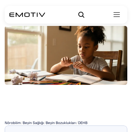
Kadınlarda
ADHD
Belirtileri
Nörobilim
/
Beyin Sağlığı
/
Beyin Bozuklukları
/
DEHB