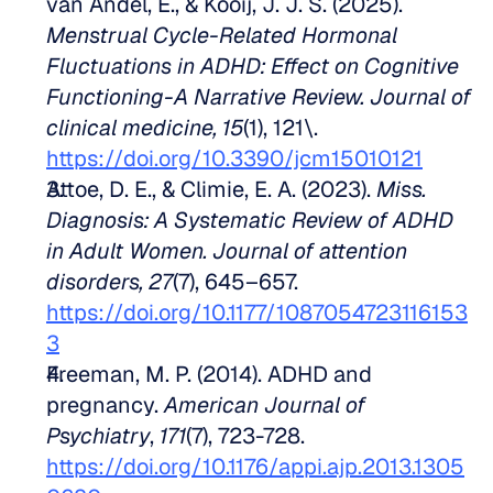
van Andel, E., & Kooij, J. J. S. (2025). 
Menstrual Cycle-Related Hormonal 
Fluctuations in ADHD: Effect on Cognitive 
Functioning-A Narrative Review. Journal of 
clinical medicine, 15
(1), 121\. 
https://doi.org/10.3390/jcm15010121
Attoe, D. E., & Climie, E. A. (2023). 
Miss. 
Diagnosis: A Systematic Review of ADHD 
in Adult Women. Journal of attention 
disorders, 27
(7), 645–657. 
https://doi.org/10.1177/1087054723116153
3
Freeman, M. P. (2014). ADHD and 
pregnancy. 
American Journal of 
Psychiatry
, 
171
(7), 723-728. 
https://doi.org/10.1176/appi.ajp.2013.1305