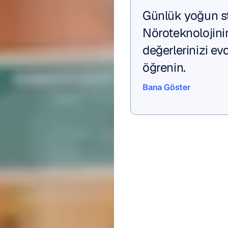
Günlük yoğun st
Nöroteknolojini
değerlerinizi ev
öğrenin.
Bana Göster
Bana Göster