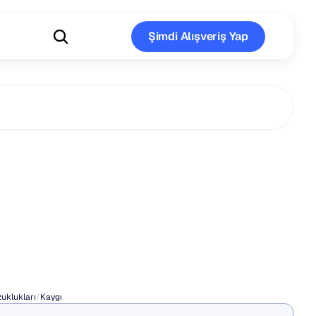
Şimdi Alışveriş Yap
Şimdi Alışveriş Yap
yete
Tedavisi:
l
Davranışçı
uklukları
/
Kaygı