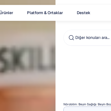
Ürünler
Platform & Ortaklar
Destek
Diğer konuları ara…
Anksi
Bilişse
Terapi
Nörobilim
/
Beyin Sağlığı
/
Beyin Boz