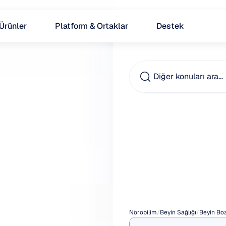
Ürünler
Platform & Ortaklar
Destek
Diğer konuları ara…
Kaygı
Nefes
Teknik
Nörobilim
/
Beyin Sağlığı
/
Beyin Boz