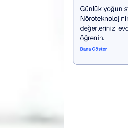
Günlük yoğun st
Nöroteknolojini
değerlerinizi ev
öğrenin.
Bana Göster
Bana Göster