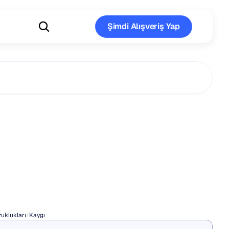
Şimdi Alışveriş Yap
Şimdi Alışveriş Yap
İçin
Derin
Alma
leri
uklukları
/
Kaygı