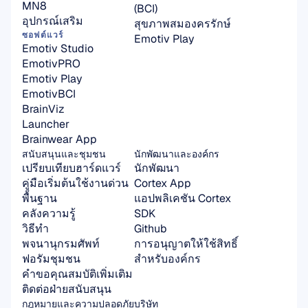
MN8
(BCI)
อุปกรณ์เสริม
สุขภาพสมองครรักษ์
ซอฟต์แวร์
Emotiv Play
Emotiv Studio
EmotivPRO
Emotiv Play
EmotivBCI
BrainViz
Launcher
Brainwear App
สนับสนุนและชุมชน
นักพัฒนาและองค์กร
เปรียบเทียบฮาร์ดแวร์
นักพัฒนา
คู่มือเริ่มต้นใช้งานด่วน
Cortex App
พื้นฐาน
แอปพลิเคชัน Cortex 
คลังความรู้
SDK
วิธีทำ
Github
พจนานุกรมศัพท์
การอนุญาตให้ใช้สิทธิ์
ฟอรัมชุมชน
สำหรับองค์กร
คำขอคุณสมบัติเพิ่มเติม
ติดต่อฝ่ายสนับสนุน
กฎหมายและความปลอดภัย
บริษัท