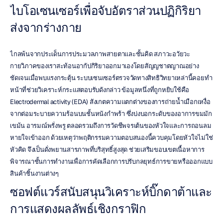
ไบโอเซนเซอร์เพื่อจับอัตราส่วนปฏิกิริยา
ส่งจากร่างกาย
ไกลพ้นจากประเด็นการประมวลภาพสายตาและชั้นคิด สภาวะอวัยวะ
กายวิภาคของเราสะท้อนอากัปกิริยาออกมาเองโดยสัญญชาตญาณอย่าง
ชัดเจนเมื่อพบแรงกระตุ้น ระบบเซนเซอร์ตรวจวัดทางสิทธิวิทยาเหล่านี้คอยทำ
หน้าที่ช่วยวิเคราะห์กระแสตอบรับดังกล่าว ข้อมูลหนึ่งที่ถูกหยิบใช้คือ 
Electrodermal activity (EDA) สังเกตความแตกต่างของการถ่ายน้ำเมือกเหงื่อ
จากต่อมระบายความร้อนบนชั้นหนังกำพร้า ซึ่งบ่งบอกระดับของอาการขมมัก
เขม้น อารมณ์พรั่งพรู ตลอดรวมถึงการวัดชีพจรเต้นของหัวใจและการถอนลม
หายใจเข้าออก ด้วยเหตุว่าพฤติกรรมความตอบสนองนี้ควบคุมโดยหัวใจไม่ใช่
หัวคิด จึงเป็นดั่งพยานสารภาพที่บริสุทธิ์สูงสุด ช่วยเสริมขอบเขตเนื้อหาการ
พิจารณาชั้นการทำงานเพื่อการคัดเลือกการปรับกลยุทธ์การขายหรือออกแบบ
สินค้าชิ้นงานต่างๆ
ซอฟต์แวร์สนับสนุนวิเคราะห์บิ๊กดาต้าและ
การแสดงผลลัพธ์เชิงกราฟิก