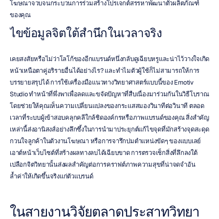
โฆษณาจวบจนกระบวนการร่วมสร้างโปรเจกต์สรรหาพัฒนาตัวผลิตภัณฑ์
ของคุณ
ไขข้อมูลจิตใต้สำนึกในเวลาจริง
เคยสงสัยหรือไม่ว่าโลโก้ของอีกแบรนด์หนึ่งกลับดูเฉียบหรูและน่าไว้วางใจเกิด
หน้าเหนือตาคู่อริรายอื่นได้อย่างไร? และทำไมตัวผู้ใช้ก็ไม่สามารถให้การ
บรรยายสรุปได้ การใช้เครื่องมือแนวทางวิทยาศาสตร์แบบนี้ของ Emotiv 
Studio ทำหน้าที่พึ่งพาเพื่อลดและขจัดปัญหาที่สืบเนื่องมาร่วมกันในวิธีโบราณ 
โดยช่วยให้คุณเห็นความเปลี่ยนแปลงของกระแสสมองวินาทีต่อวินาที ตลอด
เวลาที่ระบบผู้เข้าสอบคลุกคลีใกล้ชิดองค์กรหรือภาพแบรนด์ของคุณ สิ่งสำคัญ
เหล่านี้ส่งอานิสงส์อย่างลึกซึ้งในการนำมาประยุกต์แก้ไขจุดที่มักสร้างจุดสะดุด
กวนใจลูกค้าในตัวงานโฆษณา หรือการจารึกปมตำแหน่งขัดๆ ของแบบเลย์
เอาต์หน้าเว็บไซต์ที่สร้างผลทางลบได้เฉียบขาด การตรวจเช็กสิ่งที่ลึกลงใต้
เปลือกจิตวิทยานั้นส่งผลสำคัญต่อการคราฟต์ภาพความสุขที่น่าจดจำอัน
ล้ำค่าให้เกิดขึ้นจริงแก่ตัวแบรนด์
ในสายงานวิจัยตลาดประสาทวิทยา