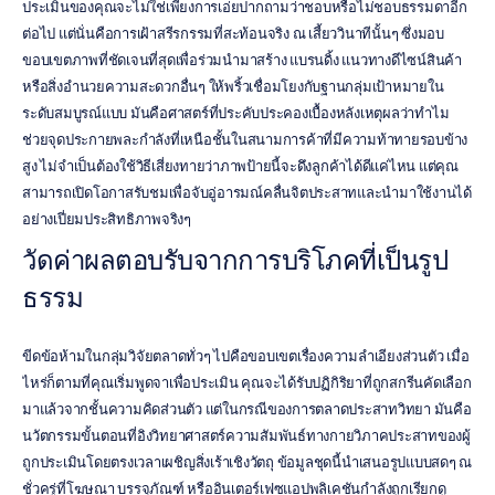
ประเมินของคุณจะไม่ใช่เพียงการเอ่ยปากถามว่าชอบหรือไม่ชอบธรรมดาอีก
ต่อไป แต่นั่นคือการเฝ้าสรีรกรรมที่สะท้อนจริง ณ เสี้ยววินาทีนั้นๆ ซึ่งมอบ
ขอบเขตภาพที่ชัดเจนที่สุดเพื่อร่วมนำมาสร้าง แบรนดิ้ง แนวทางดีไซน์สินค้า 
หรือสิ่งอำนวยความสะดวกอื่นๆ ให้พริ้วเชื่อมโยงกับฐานกลุ่มเป้าหมายใน
ระดับสมบูรณ์แบบ มันคือศาสตร์ที่ประคับประคองเบื้องหลังเหตุผลว่าทำไม 
ช่วยจุดประกายพละกำลังที่เหนือชั้นในสนามการค้าที่มีความท้าทายรอบข้าง
สูง ไม่จำเป็นต้องใช้วิธีเสี่ยงทายว่าภาพป้ายนี้จะดึงลูกค้าได้ดีแค่ไหน แต่คุณ
สามารถเปิดโอกาสรับชมเพื่อจับอู่อารมณ์คลื่นจิตประสาทและนำมาใช้งานได้
อย่างเปี่ยมประสิทธิภาพจริงๆ
วัดค่าผลตอบรับจากการบริโภคที่เป็นรูป
ธรรม
ขีดข้อห้ามในกลุ่มวิจัยตลาดทั่วๆ ไปคือขอบเขตเรื่องความลำเอียงส่วนตัว เมื่อ
ไหร่ก็ตามที่คุณเริ่มพูดจาเพื่อประเมิน คุณจะได้รับปฏิกิริยาที่ถูกสกรีนคัดเลือก
มาแล้วจากชั้นความคิดส่วนตัว แต่ในกรณีของการตลาดประสาทวิทยา มันคือ
นวัตกรรมขั้นตอนที่อิงวิทยาศาสตร์ความสัมพันธ์ทางกายวิภาคประสาทของผู้
ถูกประเมินโดยตรงเวลาเผชิญสิ่งเร้าเชิงวัตถุ ข้อมูลชุดนี้นำเสนอรูปแบบสดๆ ณ 
ชั่วครู่ที่โฆษณา บรรจุภัณฑ์ หรืออินเตอร์เฟซแอปพลิเคชันกำลังถูกเรียกดู 