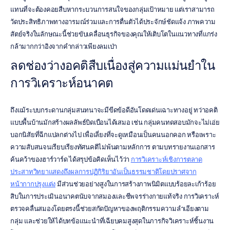
แทนที่จะต้องคอยสืบหากระบวนการสนใจของกลุ่มเป้าหมาย แต่เราสามารถ
วัดประสิทธิภาพทางอารมณ์ร่วมและการตื่นตัวได้ประจักษ์ชัดแจ้ง ภาพความ
สัตย์จริงในลักษณะนี้ช่วยขับเคลื่อนธุรกิจของคุณให้เติบโตในแนวทางที่แกร่ง
กล้ามากกว่าอิงจากคำกล่าวเพียงลมเป่า
ลดช่องว่างอคติสืบเนื่องสู่ความแม่นยำใน
การวิเคราะห์อนาคต
ถึงแม้ระบบกระดานกลุ่มสนทนาจะมีขีดข้อดีอันโดดเด่นเฉาะทางอยู่ ทว่าอคติ
แบบพื้นบ้านมักสร้างผลลัพธ์บิดเบือนได้เสมอ เช่น กลุ่มคนทดสอบมักจะไม่เอ่ย
บอกนิสัยที่ฉีกแปลกต่างไป เพื่อเลี่ยงที่จะดูเหมือนเป็นคนนอกคอก หรือเพราะ
ความสับสนจนเรียบเรียงทัศนคติไม่พ้นตามหลักการ ตามบทรายงานเอกสาร
ค้นคว้าของฮาร์วาร์ด ได้สรุปข้อคิดเห็นไว้ว่า 
การวิเคราะห์เชิงการตลาด
ประสาทวิทยาแสดงถึงผลการปฏิกิริยาอันเป็นธรรมชาติโดยปราศจาก
หน้ากากปรุงแต่ง
 มีส่วนช่วยอย่างสูงในการสร้างภาพนิมิตแบบร้อยละเก้าร้อย
สิบในการประเมินอนาคตนับจากสมองและชีพจรร่างกายแท้จริง การวิเคราะห์
ตรวจคลื่นสมองโดยตรงนี้ช่วยสกัดปัญหาของพฤติกรรมความลำเอียงตาม
กลุ่ม และช่วยให้ได้บทข้อแนะนำที่เฉียบคมสูงสุดในภารกิจวิเคราะห์ชิ้นงาน