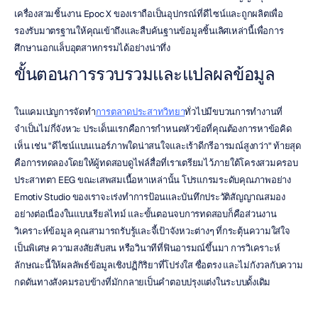
เครื่องสวมชิ้นงาน Epoc X ของเราถือเป็นอุปกรณ์ที่ดีไซน์และถูกผลิตเพื่อ
รองรับมาตรฐานให้คุณเข้าถึงและสืบค้นฐานข้อมูลชิ้นเลิศเหล่านี้เพื่อการ
ศึกษานอกแล็บอุตสาหกรรมได้อย่างน่าทึ่ง
ขั้นตอนการรวบรวมและแปลผลข้อมูล
ในแคมเปญการจัดทำ
การตลาดประสาทวิทยา
ทั่วไปมีขบวนการทำงานที่
จำเป็นไม่กี่จังหวะ ประเด็นแรกคือการกำหนดหัวข้อที่คุณต้องการหาข้อคิด
เห็น เช่น "ดีไซน์แบนเนอร์ภาพใดน่าสนใจและเร้าดีกรีอารมณ์สูงกว่า" ท้ายสุด
คือการทดลองโดยให้ผู้ทดสอบดูไฟล์สื่อที่เราเตรียมไว้ภายใต้โครงสวมครอบ
ประสาทตา EEG ขณะเสพสมเนื้อหาเหล่านั้น โปรแกรมระดับคุณภาพอย่าง 
Emotiv Studio ของเราจะเร่งทำการป้อนและบันทึกประวัติสัญญาณสมอง
อย่างต่อเนื่องในแบบเรียลไทม์ และขั้นตอนจบการทดสอบก็คือส่วนงาน
วิเคราะห์ข้อมูล คุณสามารถรับรู้และจี้เป้าจังหวะต่างๆ ที่กระตุ้นความใส่ใจ
เป็นพิเศษ ความสงสัยสับสน หรือวินาทีที่ฟินอารมณ์ขึ้นมา การวิเคราะห์
ลักษณะนี้ให้ผลลัพธ์ข้อมูลเชิงปฏิกิริยาที่โปร่งใส ซื่อตรง และไม่กังวลกับความ
กดดันทางสังคมรอบข้างที่มักกลายเป็นคำตอบปรุงแต่งในระบบดั้งเดิม