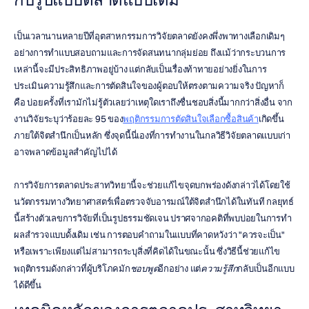
เป็นเวลานานหลายปีที่อุตสาหกรรมการวิจัยตลาดยังคงพึ่งพาทางเลือกเดิมๆ 
อย่างการทำแบบสอบถามและการจัดสนทนากลุ่มย่อย ถึงแม้ว่ากระบวนการ
เหล่านี้จะมีประสิทธิภาพอยู่บ้าง แต่กลับเป็นเรื่องท้าทายอย่างยิ่งในการ
ประเมินความรู้สึกและการตัดสินใจของผู้ตอบให้ตรงตามความจริง ปัญหาก็
คือ บ่อยครั้งที่เรามักไม่รู้ตัวเลยว่าเหตุใดเราถึงชื่นชอบสิ่งนี้มากกว่าสิ่งอื่น จาก
งานวิจัยระบุว่าร้อยละ 95 ของ
พฤติกรรมการตัดสินใจเลือกซื้อสินค้า
เกิดขึ้น
ภายใต้จิตสำนึกเป็นหลัก ซึ่งจุดนี้นี่เองที่การทำงานในกลวิธีวิจัยตลาดแบบเก่า
อาจพลาดข้อมูลสำคัญไปได้
การวิจัยการตลาดประสาทวิทยานี้จะช่วยแก้ไขจุดบกพร่องดังกล่าวได้โดยใช้
นวัตกรรมทางวิทยาศาสตร์เพื่อตรวจจับอารมณ์ใต้จิตสำนึกได้ในทันที กลยุทธ์
นี้สร้างตัวเลขการวิจัยที่เป็นรูปธรรมชัดเจน ปราศจากอคติที่พบบ่อยในการทำ
ผลสำรวจแบบดั้งเดิม เช่น การตอบคำถามในแบบที่คาดหวังว่า "ควรจะเป็น" 
หรือเพราะเพียงแต่ไม่สามารถระบุสิ่งที่คิดได้ในขณะนั้น ซึ่งวิธีนี้ช่วยแก้ไข
พฤติกรรมดังกล่าวที่ผู้บริโภคมัก
ชอบพูด
อีกอย่าง แต่
ความรู้สึก
กลับเป็นอีกแบบ
ได้ดีขึ้น