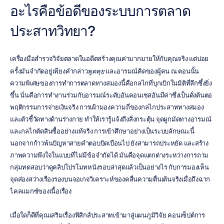
อะไรคือข้อดีของระบบการตลาด
ประสาทวิทยา?
เครื่องมือสำรวจวิจัยตลาดในอดีตสร้างคุณค่ามากมายให้กับคุณจริง แต่บ่อย
ครั้งมันจำกัดอยู่เพียงคำกล่าว
พูดคุย
 และอารมณ์คิดของผู้คน ณ ตอนนั้น 
ความพิเศษของการทำการตลาดทางสมองนี้คือกลไกที่บุกเบิกในมิติที่ลึกซึ้งยิ่ง
ขึ้น นั่นคือการทำงานร่วมกับอารมณ์ระดับอันคอนเชสอันมีค่าซึ่งเป็นดั่งต้นตอ
พฤติกรรมการจ่ายเงินจริง การเฝ้ามองความถี่ของกลไกประสาททางสมอง
และตัวชี้วัดทางด้านร่างกาย ทำให้เรารู้แจ้งถึงสิ่งกระตุ้น จุดผูกมัดทางอารมณ์ 
และกลไกตัดสินซื้ออย่างแท้จริง การเข้าศึกษาอย่างเป็นระบบลักษณะนี้
นอกจากก้าวพ้นปัญหาสายคำตอบบิดเบือนไป ยังสามารถประหยัด และสร้าง
ภาพความพึงใจในแบบที่ไม่มีข้อจำกัดได้ มันคือจุดแตกต่างระหว่างการถาม
กลุ่มทดสอบว่าดูคลิปโปรโมทหนังรอบล่าสุดแล้วเป็นอย่างไร กับการมองเห็น
จุดส่องสว่างเรืองรองบนจอเกจวิเคราะห์ของคลื่นความตื่นเต้นจริงเมื่อถึงฉาก
ไคลแมกซ์ของเนื้อเรื่อง
เมื่อใดก็ดีที่คุณเสริมเรื่องฟิสิกส์ประสาทเข้ามาสู่แผนภูมิวิจัย คอนเซ็ปต์การ