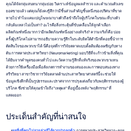
คุณได้จัดกลุ่มสนทนากลุ่มย่อย วิเคราะห์ข้อมูลผลสำรวจ และคำนวณตัวเลข
ยอดขายแล้ว แต่คุณก็ยังคงรู้สึกว่ามีชิ้นส่วนสำคัญชิ้นหนึ่งของปริศนาที่ขาด
หายไป ทำไมแคมเปญโฆษณาบางตัวถึงเข้าถึงใจผู้บริโภคในขณะที่บางตัว
กลับล้มเหลวไม่เป็นท่า? อะไรคือสิ่งกระตุ้นที่ขับเคลื่อนให้ลูกค้าเลือก
ผลิตภัณฑ์หนึ่งมากกว่าอีกผลิตภัณฑ์หนึ่งอย่างแท้จริง? ความจริงก็คือ บ่อย
ครั้งผู้บริโภคไม่สามารถอธิบายความรู้สึกในระดับจิตใต้สํานึกที่คอยชี้นำการ
ตัดสินใจของพวกเขาได้ นี่คือจุดที่การวิจัยตลาดแบบดั้งเดิมต้องเผชิญกับทาง
ตัน การตลาดประสาทวิทยา (Neuromarketing) มอบวิธีที่จะก้าวข้ามสิ่งที่คุณ
ได้ยินจากคำพูดของคนทั่วไป และวัดความรู้สึกที่แท้จริงของพวกเขาแทน 
ด้วยการใช้เครื่องมือเพื่อสังเกตการทำงานของสมองและการตอบสนองทาง
สรีรวิทยา สาขาวิชาการวิจัยตลาดด้านประสาทวิทยาศาสตร์นี้จะช่วยให้
ข้อมูลเชิงลึกที่เป็นรูปธรรมและปราศจากการปรุงแต่งเกี่ยวกับพฤติกรรมของผู้
บริโภค ซึ่งช่วยให้คุณเข้าใจถึง "เหตุผล" ที่อยู่เบื้องหลัง "พฤติกรรม" ที่
แสดงออก
ประเด็นสำคัญที่น่าสนใจ
เผยสิ่งที่คุณไม่อาจล่วงรู้ได้จากปากลูกค้า
: การตลาดประสาทวิทยาจะคอย