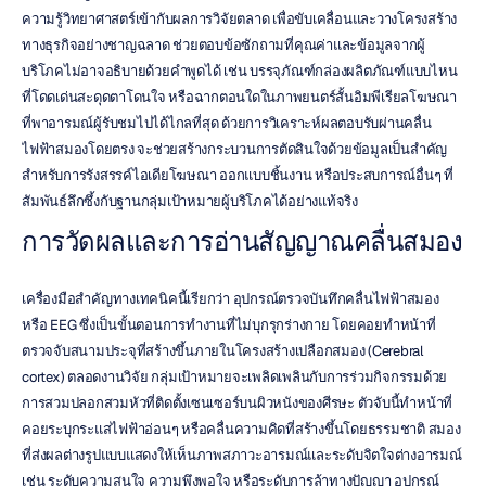
ความรู้วิทยาศาสตร์เข้ากับผลการวิจัยตลาด เพื่อขับเคลื่อนและวางโครงสร้าง
ทางธุรกิจอย่างชาญฉลาด ช่วยตอบข้อซักถามที่คุณค่าและข้อมูลจากผู้
บริโภคไม่อาจอธิบายด้วยคำพูดได้ เช่น บรรจุภัณฑ์กล่องผลิตภัณฑ์แบบไหน
ที่โดดเด่นสะดุดตาโดนใจ หรือฉากตอนใดในภาพยนตร์สั้นอิมพีเรียลโฆษณา
ที่พาอารมณ์ผู้รับชมไปได้ไกลที่สุด ด้วยการวิเคราะห์ผลตอบรับผ่านคลื่น
ไฟฟ้าสมองโดยตรง จะช่วยสร้างกระบวนการตัดสินใจด้วยข้อมูลเป็นสำคัญ
สำหรับการรังสรรค์ไอเดียโฆษณา ออกแบบชิ้นงาน หรือประสบการณ์อื่นๆ ที่
สัมพันธ์ลึกซึ้งกับฐานกลุ่มเป้าหมายผู้บริโภคได้อย่างแท้จริง
การวัดผลและการอ่านสัญญาณคลื่นสมอง
เครื่องมือสำคัญทางเทคนิคนี้เรียกว่า อุปกรณ์ตรวจบันทึกคลื่นไฟฟ้าสมอง 
หรือ EEG ซึ่งเป็นขั้นตอนการทำงานที่ไม่บุกรุกร่างกาย โดยคอยทำหน้าที่
ตรวจจับสนามประจุที่สร้างขึ้นภายในโครงสร้างเปลือกสมอง (Cerebral 
cortex) ตลอดงานวิจัย กลุ่มเป้าหมายจะเพลิดเพลินกับการร่วมกิจกรรมด้วย
การสวมปลอกสวมหัวที่ติดตั้งเซนเซอร์บนผิวหนังของศีรษะ ตัวจับนี้ทำหน้าที่
คอยระบุกระแสไฟฟ้าอ่อนๆ หรือคลื่นความคิดที่สร้างขึ้นโดยธรรมชาติ สมอง
ที่ส่งผลต่างรูปแบบแสดงให้เห็นภาพสภาวะอารมณ์และระดับจิตใจต่างอารมณ์ 
เช่น ระดับความสนใจ ความพึงพอใจ หรือระดับการล้าทางปัญญา อุปกรณ์