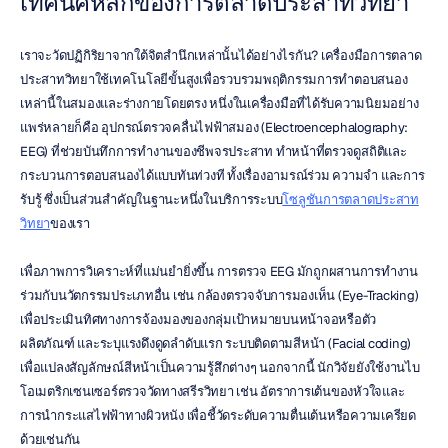
เทคนิคหลักของการตลาดประสาทวิทยา
เราจะวัดปฏิกิริยาจากใต้จิตสำนึกเหล่านั้นได้อย่างไรกัน? เครื่องมือการตลาด
ประสาทวิทยาใช้เทคโนโลยีขั้นสูงเพื่อรวบรวมพฤติกรรมการทำตอบสนอง
เหล่านี้ในสมองและร่างกายโดยตรง หนึ่งในเครื่องมือที่ได้รับความนิยมอย่าง
แพร่หลายก็คือ อุปกรณ์ตรวจคลื่นไฟฟ้าสมอง (Electroencephalography: 
EEG) ที่ช่วยบันทึกการทำงานของชีพจรประสาท ทำหน้าที่ตรวจดูสถิติและ
กระบวนการตอบสนองได้แบบทันท่วงที ทั้งเรื่องอามรณ์ร่วม ความจำ และการ
รับรู้ ซึ่งเป็นส่วนสำคัญในฐานะหนึ่งในบริการระบบ
โซลูชันการตลาดประสาท
วิทยา
ของเรา
เพื่อภาพการวิเคราะห์ที่แม่นยำยิ่งขึ้น การตรวจ EEG มักถูกผสานการทำงาน
ร่วมกับนวัตกรรมประเภทอื่น เช่น กล้องตรวจจับการมองเห็น (Eye-Tracking) 
เพื่อประเมินทิศทางการจ้องมองของกลุ่มเป้าหมายบนหน้าจอหรือตัว
ผลิตภัณฑ์ และระบุแรงดึงดูดลำดับแรก ระบบติดตามสีหน้า (Facial coding) 
เพื่อแปลงสัญลักษณ์สีหน้าเป็นความรู้สึกต่างๆ นอกจากนี้ นักวิจัยยังใช้งานไบ
โอเมตริกเซนเซอร์ตรวจวัดทางสรีรวิทยา เช่น อัตราการเต้นของหัวใจและ
การนำกระแสไฟฟ้าทางผิวหนัง เพื่อชี้วัดระดับความตื่นเต้นหรือความเครียด
ด้วยเช่นกัน