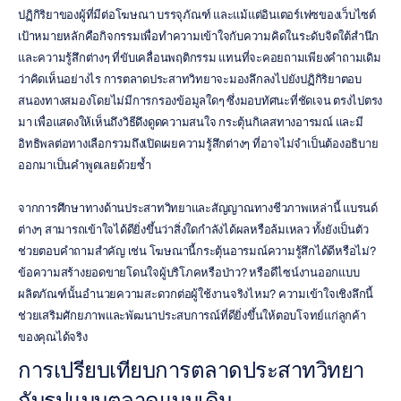
ปฏิกิริยาของผู้ที่มีต่อโฆษณา บรรจุภัณฑ์ และแม้แต่อินเตอร์เฟซของเว็บไซต์ 
เป้าหมายหลักคือกิจกรรมเพื่อทำความเข้าใจกับความคิดในระดับจิตใต้สำนึก
และความรู้สึกต่างๆ ที่ขับเคลื่อนพฤติกรรม แทนที่จะคอยถามเพียงคำถามเดิม
ว่าคิดเห็นอย่างไร การตลาดประสาทวิทยาจะมองลึกลงไปยังปฏิกิริยาตอบ
สนองทางสมองโดยไม่มีการกรองข้อมูลใดๆ ซึ่งมอบทัศนะที่ชัดเจน ตรงไปตรง
มา เพื่อแสดงให้เห็นถึงวิธีดึงดูดความสนใจ กระตุ้นกิเลสทางอารมณ์ และมี
อิทธิพลต่อทางเลือกรวมถึงเปิดเผยความรู้สึกต่างๆ ที่อาจไม่จำเป็นต้องอธิบาย
ออกมาเป็นคำพูดเลยด้วยซ้ำ
จากการศึกษาทางด้านประสาทวิทยาและสัญญาณทางชีวภาพเหล่านี้ แบรนด์
ต่างๆ สามารถเข้าใจได้ดียิ่งขึ้นว่าสิ่งใดกำลังได้ผลหรือล้มเหลว ทั้งยังเป็นตัว
ช่วยตอบคำถามสำคัญ เช่น โฆษณานี้กระตุ้นอารมณ์ความรู้สึกได้ดีหรือไม่? 
ข้อความสร้างยอดขายโดนใจผู้บริโภคหรือป่าว? หรือดีไซน์งานออกแบบ
ผลิตภัณฑ์นั้นอำนวยความสะดวกต่อผู้ใช้งานจริงไหม? ความเข้าใจเชิงลึกนี้
ช่วยเสริมศักยภาพและพัฒนาประสบการณ์ที่ดียิ่งขึ้นให้ตอบโจทย์แก่ลูกค้า
ของคุณได้จริง
การเปรียบเทียบการตลาดประสาทวิทยา
กับรูปแบบตลาดแบบเดิม