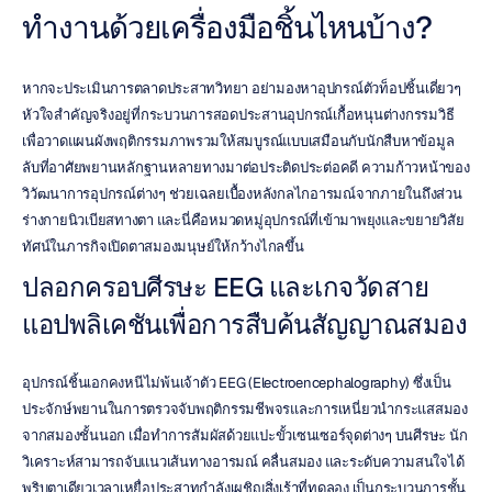
ทำงานด้วยเครื่องมือชิ้นไหนบ้าง?
หากจะประเมินการตลาดประสาทวิทยา อย่ามองหาอุปกรณ์ตัวท็อปชิ้นเดี่ยวๆ 
หัวใจสำคัญจริงอยู่ที่กระบวนการสอดประสานอุปกรณ์เกื้อหนุนต่างกรรมวิธี
เพื่อวาดแผนผังพฤติกรรมภาพรวมให้สมบูรณ์แบบเสมือนกับนักสืบหาข้อมูล
ลับที่อาศัยพยานหลักฐานหลายทางมาต่อประติดประต่อคดี ความก้าวหน้าของ
วิวัฒนาการอุปกรณ์ต่างๆ ช่วยเฉลยเบื้องหลังกลไกอารมณ์จากภายในถึงส่วน
ร่างกายนิวเบียสทางตา และนี่คือหมวดหมู่อุปกรณ์ที่เข้ามาพยุงและขยายวิสัย
ทัศน์ในภารกิจเปิดตาสมองมนุษย์ให้กว้างไกลขึ้น
ปลอกครอบศีรษะ EEG และเกจวัดสาย
แอปพลิเคชันเพื่อการสืบค้นสัญญาณสมอง
อุปกรณ์ชิ้นเอกคงหนีไม่พ้นเจ้าตัว EEG (Electroencephalography) ซึ่งเป็น
ประจักษ์พยานในการตรวจจับพฤติกรรมชีพจรและการเหนี่ยวนำกระแสสมอง
จากสมองชั้นนอก เมื่อทำการสัมผัสด้วยแปะขั้วเซนเซอร์จุดต่างๆ บนศีรษะ นัก
วิเคราะห์สามารถจับแนวเส้นทางอารมณ์ คลื่นสมอง และระดับความสนใจได้
พริบตาเดียวเวลาเหยื่อประสาทกำลังเผชิญสิ่งเร้าที่ทดลอง เป็นกระบวนการชั้น