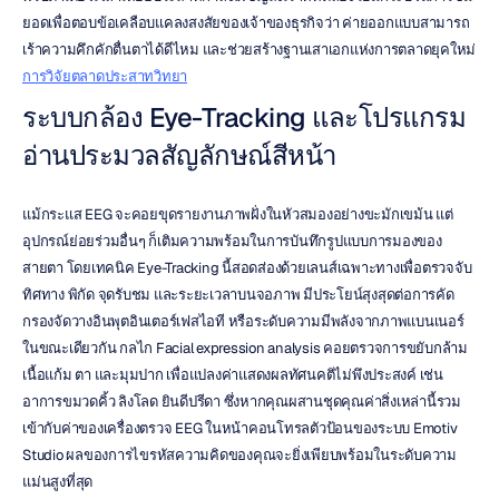
ยอดเพื่อตอบข้อเคลือบแคลงสงสัยของเจ้าของธุรกิจว่า ค่ายออกแบบสามารถ
เร้าความคึกคักตื่นตาได้ดีไหม และช่วยสร้างฐานเสาเอกแห่งการตลาดยุคใหม่ 
การวิจัยตลาดประสาทวิทยา
ระบบกล้อง Eye-Tracking และโปรแกรม
อ่านประมวลสัญลักษณ์สีหน้า
แม้กระแส EEG จะคอยขุดรายงานภาพฝั่งในหัวสมองอย่างขะมักเขม้น แต่
อุปกรณ์ย่อยร่วมอื่นๆ ก็เติมความพร้อมในการบันทึกรูปแบบการมองของ
สายตา โดยเทคนิค Eye-Tracking นี้สอดส่องด้วยเลนส์เฉพาะทางเพื่อตรวจจับ
ทิศทาง พิกัด จุดรับชม และระยะเวลาบนจอภาพ มีประโยน์สุงสุดต่อการคัด
กรองจัดวางอินพุตอินเตอร์เฟสไอที หรือระดับความมีพลังจากภาพแบนเนอร์ 
ในขณะเดียวกัน กลไก Facial expression analysis คอยตรวจการขยับกล้าม
เนื้อแก้ม ตา และมุมปาก เพื่อแปลงค่าแสดงผลทัศนคติไม่พึงประสงค์ เช่น 
อาการขมวดคิ้ว ลิงโลด ยินดีปรีดา ซึ่งหากคุณผสานชุดคุณค่าสิ่งเหล่านี้รวม
เข้ากับค่าของเครื่องตรวจ EEG ในหน้าคอนโทรลตัวป้อนของระบบ Emotiv 
Studio ผลของการไขรหัสความคิดของคุณจะยิ่งเพียบพร้อมในระดับความ
แม่นสูงที่สุด