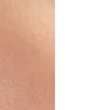
วิศวก
ฮาร์ดแ
(Hard
Electr