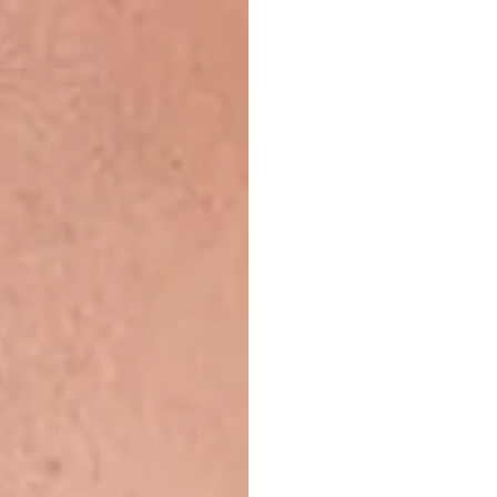
-
PEM
ฮานอ
โฮจิมิน
Duc
Nguyen
อัปเดตเมื่อ
29