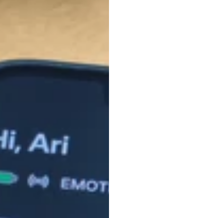
Assoc
ฮานอย
Duc
Nguyen
อัปเดตเมื่อ
29