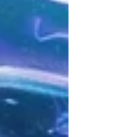
ผลตรว
EEG
เผยให้
ความเ