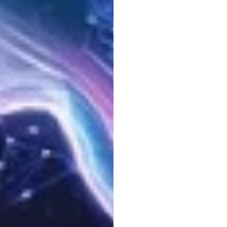
การเป็
อวกาศ
โคจรต
ไฮดี
ดูรัน
อัปเดตเมื่อ
6
ก.พ.