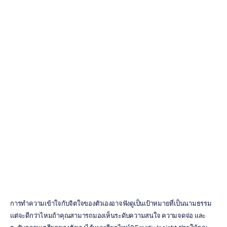
ซื้อ
Emotiv
Insight:
คู่มือสำหรับผู้ซื้อที่
ดีที่สุด
Emotiv
อัปเดตเมื่อ
20
ก.พ.
2569
การทำความเข้าใจกับจิตใจของตัวเองอาจฟังดูเป็นเป้าหมายที่เป็นนามธรรม 
แต่จะดีกว่าไหมถ้าคุณสามารถมองเห็นระดับความสนใจ ความจดจ่อ และ