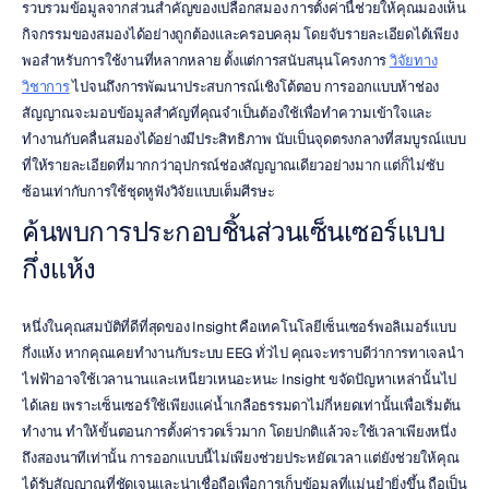
รวบรวมข้อมูลจากส่วนสำคัญของเปลือกสมอง การตั้งค่านี้ช่วยให้คุณมองเห็น
กิจกรรมของสมองได้อย่างถูกต้องและครอบคลุม โดยจับรายละเอียดได้เพียง
พอสำหรับการใช้งานที่หลากหลาย ตั้งแต่การสนับสนุนโครงการ 
วิจัยทาง
วิชาการ
 ไปจนถึงการพัฒนาประสบการณ์เชิงโต้ตอบ การออกแบบห้าช่อง
สัญญาณจะมอบข้อมูลสำคัญที่คุณจำเป็นต้องใช้เพื่อทำความเข้าใจและ
ทำงานกับคลื่นสมองได้อย่างมีประสิทธิภาพ นับเป็นจุดตรงกลางที่สมบูรณ์แบบ
ที่ให้รายละเอียดที่มากกว่าอุปกรณ์ช่องสัญญาณเดียวอย่างมาก แต่ก็ไม่ซับ
ซ้อนเท่ากับการใช้ชุดหูฟังวิจัยแบบเต็มศีรษะ
ค้นพบการประกอบชิ้นส่วนเซ็นเซอร์แบบ
กึ่งแห้ง
หนึ่งในคุณสมบัติที่ดีที่สุดของ Insight คือเทคโนโลยีเซ็นเซอร์พอลิเมอร์แบบ
กึ่งแห้ง หากคุณเคยทำงานกับระบบ EEG ทั่วไป คุณจะทราบดีว่าการทาเจลนำ
ไฟฟ้าอาจใช้เวลานานและเหนียวเหนอะหนะ Insight ขจัดปัญหาเหล่านั้นไป
ได้เลย เพราะเซ็นเซอร์ใช้เพียงแค่น้ำเกลือธรรมดาไม่กี่หยดเท่านั้นเพื่อเริ่มต้น
ทำงาน ทำให้ขั้นตอนการตั้งค่ารวดเร็วมาก โดยปกติแล้วจะใช้เวลาเพียงหนึ่ง
ถึงสองนาทีเท่านั้น การออกแบบนี้ไม่เพียงช่วยประหยัดเวลา แต่ยังช่วยให้คุณ
ได้รับสัญญาณที่ชัดเจนและน่าเชื่อถือเพื่อการเก็บข้อมูลที่แม่นยำยิ่งขึ้น ถือเป็น