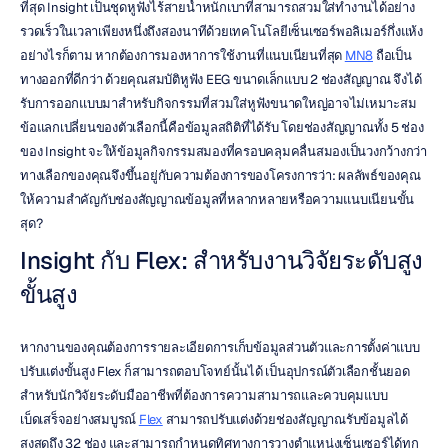
ที่สุด Insight เป็นชุดหูฟังไร้สายน้ำหนักเบาที่สามารถสวมใส่ทำงานได้อย่าง
รวดเร็วในเวลาเพียงหนึ่งถึงสองนาทีด้วยเทคโนโลยีเซ็นเซอร์พอลิเมอร์กึ่งแห้ง 
อย่างไรก็ตาม หากต้องการมองหาการใช้งานที่แนบเนียนที่สุด 
MN8
 ถือเป็น
ทางออกที่ดีกว่า ด้วยคุณสมบัติหูฟัง EEG ขนาดเล็กแบบ 2 ช่องสัญญาณ จึงได้
รับการออกแบบมาสำหรับกิจกรรมที่สวมใส่หูฟังขนาดใหญ่อาจไม่เหมาะสม 
ข้อแลกเปลี่ยนของตัวเลือกนี้คือข้อมูลสถิติที่ได้รับ โดยช่องสัญญาณทั้ง 5 ช่อง
ของ Insight จะให้ข้อมูลกิจกรรมสมองที่ครอบคลุมคลื่นสมองเป็นวงกว้างกว่า 
ทางเลือกของคุณจึงขึ้นอยู่กับความต้องการของโครงการว่า: ผลลัพธ์ของคุณ
ให้ความสำคัญกับช่องสัญญาณข้อมูลที่หลากหลายหรือความแนบเนียนขั้น
สุด?
Insight กับ Flex: สำหรับงานวิจัยระดับสูง
ขั้นสูง
หากงานของคุณต้องการรายละเอียดการเก็บข้อมูลส่วนตัวและการตั้งค่าแบบ
ปรับแต่งขั้นสูง Flex ก็สามารถตอบโจทย์นั้นได้ เป็นอุปกรณ์ตัวเลือกชั้นยอด
สำหรับนักวิจัยระดับมืออาชีพที่ต้องการความสามารถและควบคุมแบบ
เบ็ดเสร็จอย่างสมบูรณ์ 
Flex
 สามารถปรับแต่งด้วยช่องสัญญาณรับข้อมูลได้
สูงสุดถึง 32 ช่อง และสามารถกำหนดทิศทางการวางตำแหน่งเซ็นเซอร์ได้ทุก