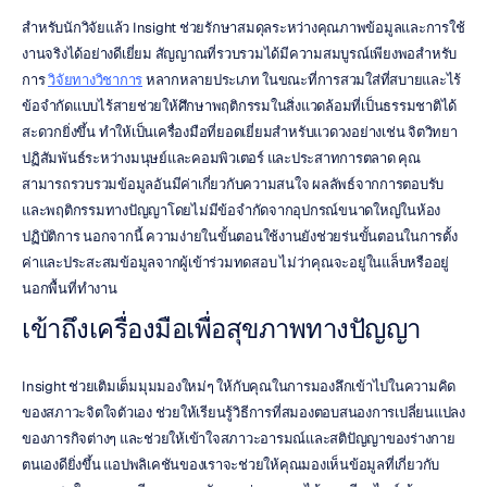
สำหรับนักวิจัยแล้ว Insight ช่วยรักษาสมดุลระหว่างคุณภาพข้อมูลและการใช้
งานจริงได้อย่างดีเยี่ยม สัญญาณที่รวบรวมได้มีความสมบูรณ์เพียงพอสำหรับ
การ 
วิจัยทางวิชาการ
 หลากหลายประเภท ในขณะที่การสวมใส่ที่สบายและไร้
ข้อจำกัดแบบไร้สายช่วยให้ศึกษาพฤติกรรมในสิ่งแวดล้อมที่เป็นธรรมชาติได้
สะดวกยิ่งขึ้น ทำให้เป็นเครื่องมือที่ยอดเยี่ยมสำหรับแวดวงอย่างเช่น จิตวิทยา 
ปฏิสัมพันธ์ระหว่างมนุษย์และคอมพิวเตอร์ และประสาทการตลาด คุณ
สามารถรวบรวมข้อมูลอันมีค่าเกี่ยวกับความสนใจ ผลลัพธ์จากการตอบรับ 
และพฤติกรรมทางปัญญาโดยไม่มีข้อจำกัดจากอุปกรณ์ขนาดใหญ่ในห้อง
ปฏิบัติการ นอกจากนี้ ความง่ายในขั้นตอนใช้งานยังช่วยร่นขั้นตอนในการตั้ง
ค่าและประสะสมข้อมูลจากผู้เข้าร่วมทดสอบ ไม่ว่าคุณจะอยู่ในแล็บหรืออยู่
นอกพื้นที่ทำงาน
เข้าถึงเครื่องมือเพื่อสุขภาพทางปัญญา
Insight ช่วยเติมเต็มมุมมองใหม่ๆ ให้กับคุณในการมองลึกเข้าไปในความคิด
ของสภาวะจิตใจตัวเอง ช่วยให้เรียนรู้วิธีการที่สมองตอบสนองการเปลี่ยนแปลง
ของภารกิจต่างๆ และช่วยให้เข้าใจสภาวะอารมณ์และสติปัญญาของร่างกาย
ตนเองดียิ่งขึ้น แอปพลิเคชันของเราจะช่วยให้คุณมองเห็นข้อมูลที่เกี่ยวกับ