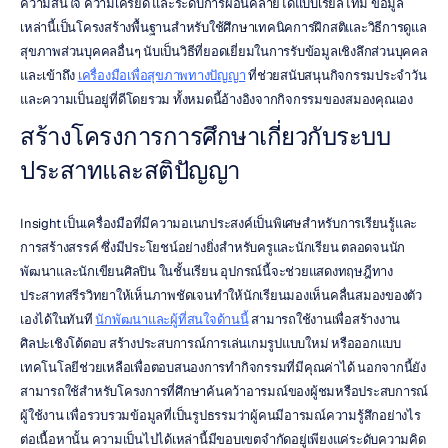
ความสนใจ ความเครียด และระดับการผ่อนคลายได้แบบเรียลไทม์ ข้อมูล
เหล่านี้เป็นโครงสร้างพื้นฐานสำหรับใช้ศึกษาเทคนิคการฝึกสติและวิธีการดูแล
สุขภาพส่วนบุคคลอื่นๆ นับเป็นวิธีที่ยอดเยี่ยมในการรับข้อมูลเชิงลึกส่วนบุคคล
และเข้าถึง 
เครื่องมือเพื่อสุขภาพทางปัญญา
 ที่ช่วยสนับสนุนกิจกรรมประจำวัน
และความเป็นอยู่ที่ดีโดยรวม ทั้งหมดนี้อ้างอิงจากกิจกรรมของสมองคุณเอง
สร้างโครงการการศึกษาเกี่ยวกับระบบ
ประสาทและสติปัญญา
Insight เป็นเครื่องมือที่มีความอเนกประสงค์เป็นพิเศษสำหรับการเรียนรู้และ
การสร้างสรรค์ ซึ่งมีประโยชน์อย่างยิ่งสำหรับครูและนักเรียน ตลอดจนนัก
พัฒนาและนักเขียนศิลปิน ในชั้นเรียน อุปกรณ์นี้จะช่วยแสดงทฤษฎีทาง
ประสาทสรีรวิทยาให้เห็นภาพชัดเจนทำให้นักเรียนมองเห็นคลื่นสมองของตัว
เองได้ในทันที 
นักพัฒนาและผู้ที่สนใจด้านนี้
 สามารถใช้งานเพื่อสร้างงาน
ศิลปะเชิงโต้ตอบ สร้างประสบการณ์การเล่นเกมรูปแบบใหม่ หรือออกแบบ
เทคโนโลยีช่วยเหลือเพื่อตอบสนองการทำกิจกรรมที่มีคุณค่าได้ นอกจากนี้ยัง
สามารถใช้สำหรับโครงการที่ศึกษาค้นคว้าอารมณ์ของผู้ชมหรือประสบการณ์
ผู้ใช้งาน เพื่อรวบรวมข้อมูลที่เป็นรูปธรรมว่าผู้คนมีอารมณ์ความรู้สึกอย่างไร
ต่อเนื้อหานั้น ความเป็นไปได้เหล่านี้มีขอบเขตจำกัดอยู่เพียงแค่ระดับความคิด