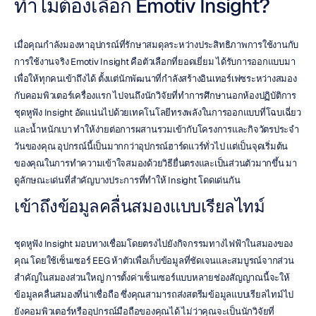
ทำไมต้องเลือก Emotiv Insight?
เมื่อคุณกำลังมองหาอุปกรณ์ที่รักษาสมดุลระหว่างประสิทธิภาพการใช้งานกับ
การใช้งานจริง Emotiv Insight คือตัวเลือกที่ยอดเยี่ยม ได้รับการออกแบบมา
เพื่อให้ทุกคนเข้าถึงได้ ตั้งแต่นักพัฒนาที่กำลังสร้างอินเทอร์เฟซระหว่างสมอง
กับคอมพิวเตอร์เครื่องแรก ไปจนถึงนักวิจัยที่ทำการศึกษานอกห้องปฏิบัติการ 
ชุดหูฟัง Insight อัดแน่นไปด้วยเทคโนโลยีทรงพลังในการออกแบบที่โฉบเฉี่ยว
และน้ำหนักเบา ทำให้ง่ายต่อการผสานรวมเข้ากับโครงการและกิจวัตรประจำ
วันของคุณ อุปกรณ์นี้เป็นมากกว่าอุปกรณ์ฮาร์ดแวร์ทั่วไป แต่เป็นจุดเริ่มต้น
ของคุณในการทำความเข้าใจสมองด้วยวิธียื่นตรงและเป็นส่วนตัวมากขึ้น มา
ดูลักษณะเด่นที่สำคัญบางประการที่ทำให้ Insight โดดเด่นกัน
เข้าถึงข้อมูลคลื่นสมองแบบเรียลไทม์
ชุดหูฟัง Insight มอบทางเชื่อมโดยตรงไปยังกิจกรรมทางไฟฟ้าในสมองของ
คุณ โดยใช้เซ็นเซอร์ EEG ห้าตัวเพื่อเก็บข้อมูลที่ชัดเจนและสมบูรณ์จากส่วน
สำคัญในสมองส่วนใหญ่ การตั้งค่าเซ็นเซอร์แบบหลายช่องสัญญาณนี้จะให้
ข้อมูลคลื่นสมองที่น่าเชื่อถือ ซึ่งคุณสามารถส่งสตรีมข้อมูลแบบเรียลไทม์ไป
ยังคอมพิวเตอร์หรืออุปกรณ์มือถือของคุณได้ ไม่ว่าคุณจะเป็นนักวิจัยที่