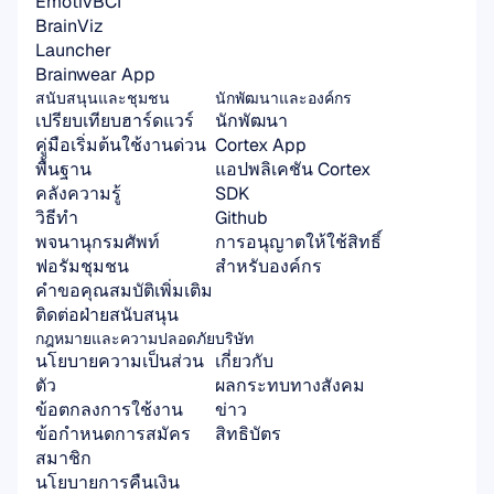
EmotivBCI
BrainViz
Launcher
Brainwear App
สนับสนุนและชุมชน
นักพัฒนาและองค์กร
เปรียบเทียบฮาร์ดแวร์
นักพัฒนา
คู่มือเริ่มต้นใช้งานด่วน
Cortex App
พื้นฐาน
แอปพลิเคชัน Cortex 
คลังความรู้
SDK
วิธีทำ
Github
พจนานุกรมศัพท์
การอนุญาตให้ใช้สิทธิ์
ฟอรัมชุมชน
สำหรับองค์กร
คำขอคุณสมบัติเพิ่มเติม
ติดต่อฝ่ายสนับสนุน
กฎหมายและความปลอดภัย
บริษัท
นโยบายความเป็นส่วน
เกี่ยวกับ
ตัว
ผลกระทบทางสังคม
ข้อตกลงการใช้งาน
ข่าว
ข้อกำหนดการสมัคร
สิทธิบัตร
สมาชิก
นโยบายการคืนเงิน