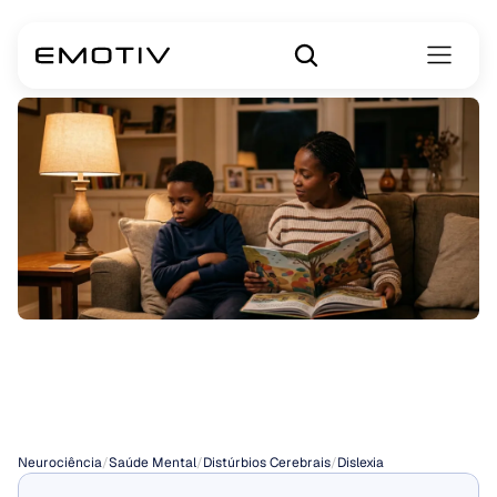
Sinais
de
Dislexia
em
Crianças
Neurociência
/
Saúde Mental
/
Distúrbios Cerebrais
/
Dislexia