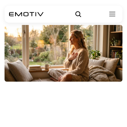
Meditação
da
Bondade
Amorosa