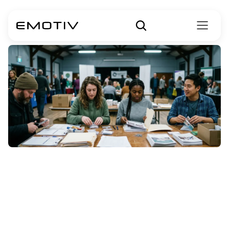
Mês
de
Conscientização
sobre
o
Autismo