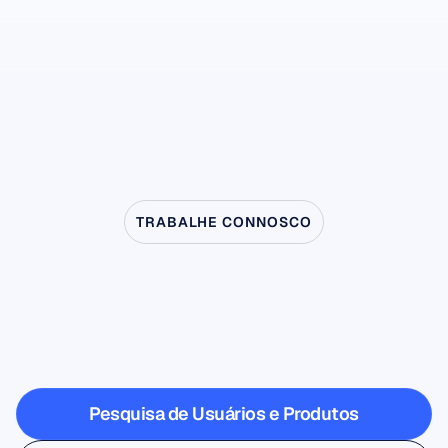
Ver todos os acessórios
Para Flex Gel e Sensores Salinos
-
TRABALHE CONNOSCO
Veja
o
que
é
possível
quando
a
neurociência
sai
do
laboratório
Pesquisa de Usuários e Produtos
Pesquisa de Usuários e Produtos