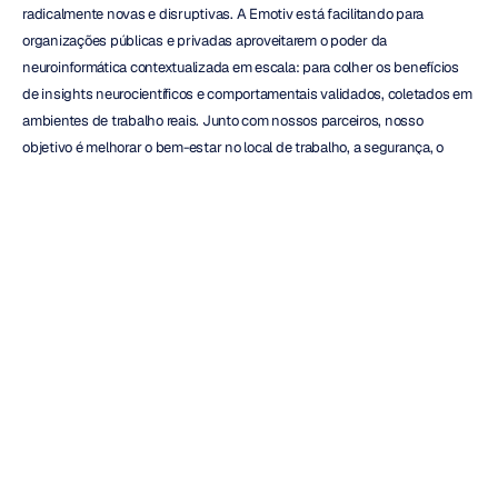
radicalmente novas e disruptivas. A Emotiv está facilitando para 
organizações públicas e privadas aproveitarem o poder da 
neuroinformática contextualizada em escala: para colher os benefícios 
de insights neurocientíficos e comportamentais validados, coletados em 
ambientes de trabalho reais. Junto com nossos parceiros, nosso 
objetivo é melhorar o bem-estar no local de trabalho, a segurança, o 
treinamento e as estratégias de produtividade.
Após quase uma década de esforço contínuo e inovação, as headsets e 
aplicativos de imagem cerebral sem fio da Emotiv capacitaram dezenas 
de milhares de indivíduos apaixonados ao redor do mundo a 
compreender melhor como o cérebro humano funciona em situações 
reais.
Imagine ser capaz de utilizar uma ferramenta sofisticada que te coloca 
de volta no ritmo mesmo depois de se desconcentrar. Uma ferramenta 
que funciona como um treinador virtual dentro de sua mente, que mede 
e interpreta sua atividade cerebral. Uma ferramenta que te guia 
suavemente para recuperar o foco e deslizar de volta para aquele 