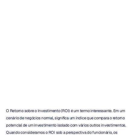
pode
melhorar
o
bem-estar
dos
funcionários
e
o
ROI
da
empresa?
Mehul
Nayak
Atualizado
em
27
de
set.
de
2022
O Retorno sobre o Investimento (ROI) é um termo interessante. Em um 
cenário de negócios normal, significa um índice que compara o retorno 
potencial de um investimento isolado com vários outros investimentos. 
Quando consideramos o ROI sob a perspectiva do funcionário, os 