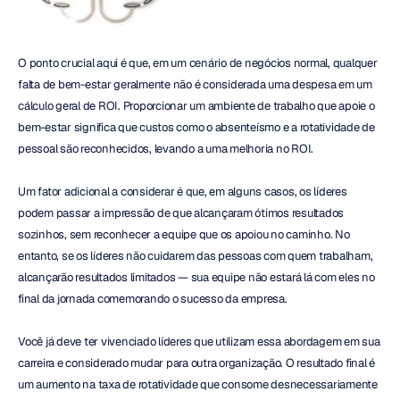
O ponto crucial aqui é que, em um cenário de negócios normal, qualquer 
falta de bem-estar geralmente não é considerada uma despesa em um 
cálculo geral de ROI. Proporcionar um ambiente de trabalho que apoie o 
bem-estar significa que custos como o absenteísmo e a rotatividade de 
pessoal são reconhecidos, levando a uma melhoria no ROI.
Um fator adicional a considerar é que, em alguns casos, os líderes 
podem passar a impressão de que alcançaram ótimos resultados 
sozinhos, sem reconhecer a equipe que os apoiou no caminho. No 
entanto, se os líderes não cuidarem das pessoas com quem trabalham, 
alcançarão resultados limitados — sua equipe não estará lá com eles no 
final da jornada comemorando o sucesso da empresa.
Você já deve ter vivenciado líderes que utilizam essa abordagem em sua 
carreira e considerado mudar para outra organização. O resultado final é 
um aumento na taxa de rotatividade que consome desnecessariamente 