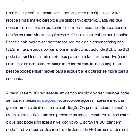
Uma BCI, também chamada de interface cérebro-máquina, envia e 
recebe sinais entre o cérebro e um dispositivo externo. Cada vez que 
pensamos, nos movemos, sentimos ou nos lembramos de algo, nossos 
neurônios usam sinais bioquímicos e elétricos para realizar seu trabalho. 
Esses sinais podem ser detectados por meio de eletroencefalografia 
(EEG) e interpretados por um programa de computador de BCI. Uma BCI 
pode transmitir comandos externos para controlar um dispositivo (como 
um cursor de computador, braço robótico ou cadeira de rodas). Uma 
pessoa pode pensar "mover para a esquerda" e o cursor se move para a 
esquerda.
A pesquisa em BCI representa um campo em rápido crescimento e pode 
ser útil em muitas 
aplicações
, incluindo operações militares e médicas, 
gerenciamento de desastres e reabilitação. Os pesquisadores também 
estão usando a BCI para compreender as redes neurais em tempo real e 
o que isso pode significar a nível cognitivo. O software BCI também 
pode "traduzir" comandos mentais de dados de EEG em comandos em 