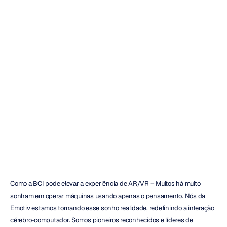
Como
o
BCI
pode
elevar
a
experiência
de
RA/RV
Quoc
Minh
Lai
Atualizado
em
17
de
mai.
de
2022
Como a BCI pode elevar a experiência de AR/VR – Muitos há muito 
sonham em operar máquinas usando apenas o pensamento. Nós da 
Emotiv estamos tornando esse sonho realidade, redefinindo a interação 
cérebro-computador. Somos pioneiros reconhecidos e líderes de 